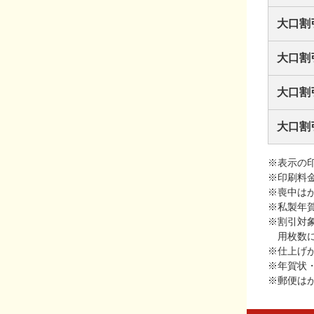
大口割
大口割
大口割
大口割
※表示の
※印刷料
※喪中は
※私製年
※割引対
用枚数
※仕上げ
※年賀状
※郵便は