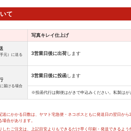
ついて
写真キレイ
仕上げ
送
3営業日後に出荷
します
手元）に送る
3営業日後に投函
します
行
に届ける場合
※投函代行は郵便はがきで申込みください。私製はが
】
配送にかかる日数は、ヤマト宅急便・ネコポスともに発送日の翌日から
る場合があります。
りしたご注文は、上記目安よりもできるだけ早く印刷・発送できるよう