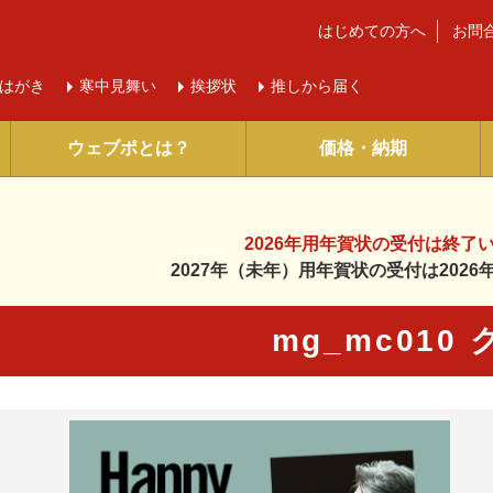
はじめての方へ
お問
はがき
寒中
見舞い
挨拶状
推しから届く
ウェブポとは？
価格・納期
2026年用年賀状の受付は
終了
2027年（未年）用年賀状の受付は
202
mg_mc010
に入り