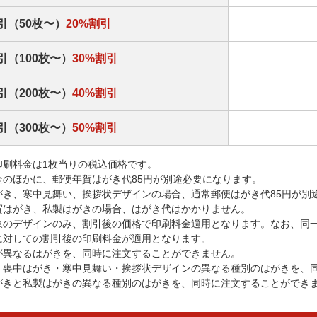
引（50枚〜）
20%割引
引（100枚〜）
30%割引
引（200枚〜）
40%割引
引（300枚〜）
50%割引
印刷料金は1枚当りの税込価格です。
金のほかに、郵便年賀はがき代85円が別途必要になります。
がき、寒中見舞い、挨拶状デザインの場合、通常郵便はがき代85円が別
賀はがき、私製はがきの場合、はがき代はかかりません。
象のデザインのみ、割引後の価格で印刷料金適用となります。なお、同
に対しての割引後の印刷料金が適用となります。
が異なるはがきを、同時に注文することができません。
・喪中はがき・寒中見舞い・挨拶状デザインの異なる種別のはがきを、
がきと私製はがきの異なる種別のはがきを、同時に注文することができ