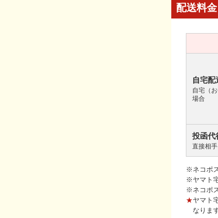
配送料金
自宅配
自宅（お
場合
投函代
直接相手
※ネコポ
※ヤマト
※ネコポ
★
ヤマト
なりま