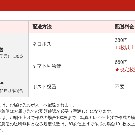
配送方法
配送料金
330円
ネコポス
10枚以
送
手元）に送る
660円
ヤマト宅急便
★規定枚
行
ポスト投函
不要
に届ける場合
スは、お届け先のポストへ配達されます。
宅急便はお届け先での受領確認が必要（手渡し）になります。
スは、印刷仕上げで作成の場合100枚まで、写真キレイ仕上げで作成の場
宅急便の送料無料となる規定枚数は、印刷仕上げで作成の場合101枚以
す。