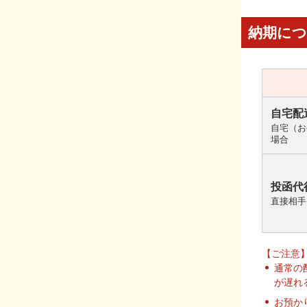
納期に
自宅配
自宅（お
場合
投函代
直接相手
【ご注意
通常の
が遅れ
お預か