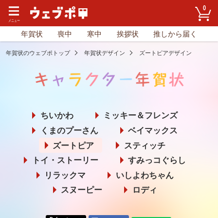
0
年賀状
喪中
寒中
挨拶状
推しから届く
年賀状のウェブポトップ
年賀状デザイン
ズートピアデザイン
ちいかわ
ミッキー＆フレンズ
くまのプーさん
ベイマックス
ズートピア
スティッチ
トイ・ストーリー
すみっコぐらし
リラックマ
いしよわちゃん
スヌーピー
ロディ