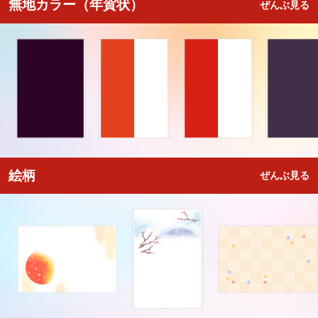
無地カラー（年賀状）
ぜんぶ見る
絵柄
ぜんぶ見る