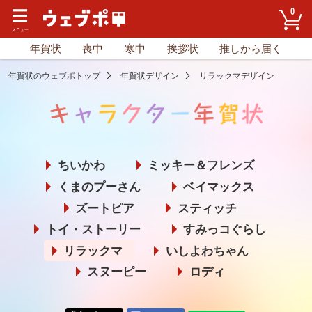
0
年賀状
喪中
寒中
挨拶状
推しから届く
年賀状のウェブポトップ
年賀状デザイン
リラックマデザイン
ちいかわ
ミッキー＆フレンズ
くまのプーさん
ベイマックス
ズートピア
スティッチ
トイ・ストーリー
すみっコぐらし
リラックマ
いしよわちゃん
スヌーピー
ロディ