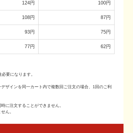
124円
100円
108円
87円
93円
75円
77円
62円
途必要になります。
一デザインを同一カート内で複数回ご注文の場合、1回のご利
同時に注文することができません。
ません。