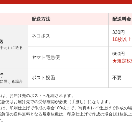
配送方法
配送料金
330円
ネコポス
10枚以
送
手元）に送る
660円
ヤマト宅急便
★規定枚
行
ポスト投函
不要
に届ける場合
スは、お届け先のポストへ配達されます。
宅急便はお届け先での受領確認が必要（手渡し）になります。
スは、印刷仕上げで作成の場合100枚まで、写真キレイ仕上げで作成の場
宅急便の送料無料となる規定枚数は、印刷仕上げで作成の場合101枚以
す。