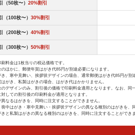
引（50枚〜）
20%割引
引（100枚〜）
30%割引
引（200枚〜）
40%割引
引（300枚〜）
50%割引
印刷料金は1枚当りの税込価格です。
金のほかに、郵便年賀はがき代85円が別途必要になります。
がき、寒中見舞い、挨拶状デザインの場合、通常郵便はがき代85円が別
賀はがき、私製はがきの場合、はがき代はかかりません。
象のデザインのみ、割引後の価格で印刷料金適用となります。なお、同
に対しての割引後の印刷料金が適用となります。
が異なるはがきを、同時に注文することができません。
・喪中はがき・寒中見舞い・挨拶状デザインの異なる種別のはがきを、
がきと私製はがきの異なる種別のはがきを、同時に注文することができ