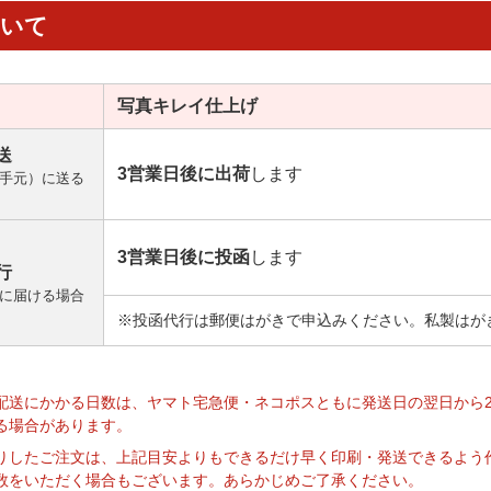
ついて
写真キレイ
仕上げ
送
3営業日後に出荷
します
手元）に送る
3営業日後に投函
します
行
に届ける場合
※投函代行は郵便はがきで申込みください。私製はが
】
配送にかかる日数は、ヤマト宅急便・ネコポスともに発送日の翌日から
る場合があります。
りしたご注文は、上記目安よりもできるだけ早く印刷・発送できるよう
数をいただく場合もございます。あらかじめご了承ください。