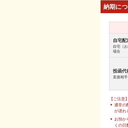
納期に
自宅配
自宅（お
場合
投函代
直接相手
【ご注意
通常の
が遅れ
お預か
くの日