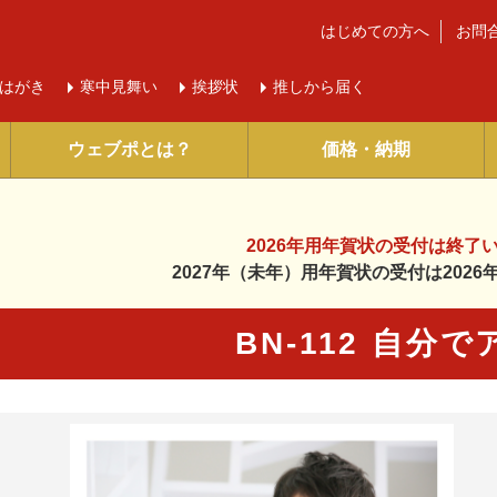
はじめての方へ
お問
はがき
寒中
見舞い
挨拶状
推しから届く
ウェブポとは？
価格・納期
2026年用年賀状の受付は
終了
2027年（未年）用年賀状の受付は
202
BN-112 自分
に入り