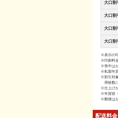
大口割
大口割
大口割
大口割
※表示の
※印刷料
※喪中は
※私製年
※割引対
用枚数
※仕上げ
※年賀状
※郵便は
配送料金