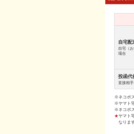
自宅配
自宅（お
場合
投函代
直接相手
※ネコポ
※ヤマト
※ネコポ
★
ヤマト
なりま