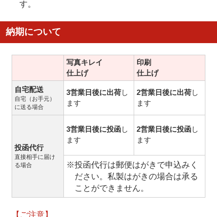
す。
納期について
写真キレイ
印刷
仕上げ
仕上げ
自宅配送
3営業日後に出荷
し
2営業日後に出荷
し
自宅（お手元）
ます
ます
に送る場合
3営業日後に投函
し
2営業日後に投函
し
ます
ます
投函代行
直接相手に届け
※投函代行は郵便はがきで申込みく
る場合
ださい。私製はがきの場合は承る
ことができません。
【ご注意】