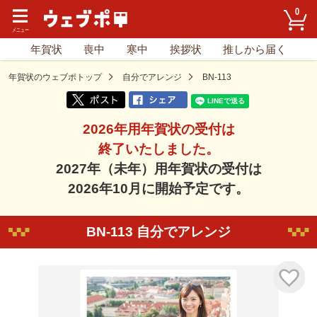
0
年賀状
喪中
寒中
挨拶状
推しから届く
年賀状のウェブポトップ
自分でアレンジ
BN-113
2026年用年賀状の受付は
終了いたしました。
2027年（未年）用年賀状の受付は
2026年10月に開始予定です。
BN-113 自分でアレンジ
気に入り