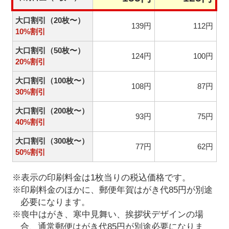
大口割引（20枚〜）
139円
112円
10%割引
大口割引（50枚〜）
124円
100円
20%割引
大口割引（100枚〜）
108円
87円
30%割引
大口割引（200枚〜）
93円
75円
40%割引
大口割引（300枚〜）
77円
62円
50%割引
※表示の印刷料金は1枚当りの税込価格です。
※印刷料金のほかに、郵便年賀はがき代85円が別途
必要になります。
※喪中はがき、寒中見舞い、挨拶状デザインの場
合、通常郵便はがき代85円が別途必要になりま