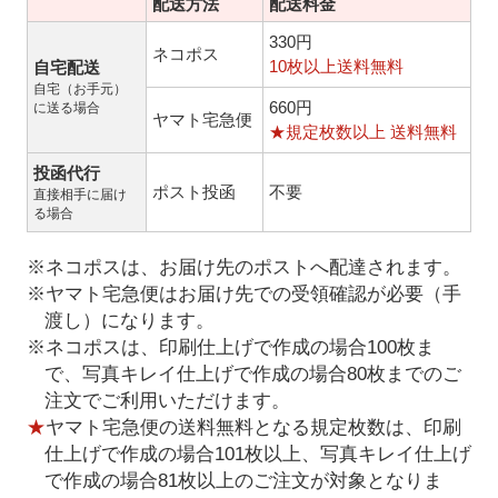
配送方法
配送料金
330円
ネコポス
10枚以上送料無料
自宅配送
自宅（お手元）
660円
に送る場合
ヤマト宅急便
★規定枚数以上 送料無料
投函代行
ポスト投函
不要
直接相手に届け
る場合
※ネコポスは、お届け先のポストへ配達されます。
※ヤマト宅急便はお届け先での受領確認が必要（手
渡し）になります。
※ネコポスは、印刷仕上げで作成の場合100枚ま
で、写真キレイ仕上げで作成の場合80枚までのご
注文でご利用いただけます。
★
ヤマト宅急便の送料無料となる規定枚数は、印刷
仕上げで作成の場合101枚以上、写真キレイ仕上げ
で作成の場合81枚以上のご注文が対象となりま