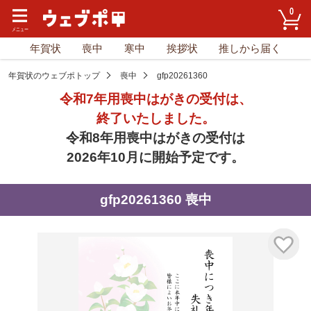
0
年賀状
喪中
寒中
挨拶状
推しから届く
年賀状のウェブポトップ
喪中
gfp20261360
令和7年用喪中はがきの受付は、
終了いたしました。
令和8年用喪中はがきの受付は
2026年10月に開始予定です。
gfp20261360 喪中
気に入り