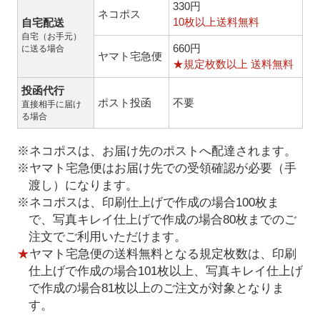
330円
ネコポス
10枚以上送料無料
自宅配送
自宅（お手元）
660円
に送る場合
ヤマト宅急便
★規定枚数以上 送料無料
投函代行
ポスト投函
不要
直接相手に届け
る場合
※ネコポスは、お届け先のポストへ配達されます。
※ヤマト宅急便はお届け先での受領確認が必要（手
渡し）になります。
※ネコポスは、印刷仕上げで作成の場合100枚ま
で、写真キレイ仕上げで作成の場合80枚までのご
注文でご利用いただけます。
★
ヤマト宅急便の送料無料となる規定枚数は、印刷
仕上げで作成の場合101枚以上、写真キレイ仕上げ
で作成の場合81枚以上のご注文が対象となりま
す。