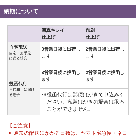
納期について
写真キレイ
印刷
仕上げ
仕上げ
自宅配送
3営業日後に出荷
し
2営業日後に出荷
し
自宅（お手元）
ます
ます
に送る場合
3営業日後に投函
し
2営業日後に投函
し
ます
ます
投函代行
直接相手に届け
※投函代行は郵便はがきで申込みく
る場合
ださい。私製はがきの場合は承る
ことができません。
【ご注意】
通常の配送にかかる日数は、ヤマト宅急便・ネコ