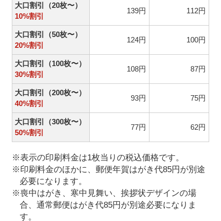
大口割引（20枚〜）
139円
112円
10%割引
大口割引（50枚〜）
124円
100円
20%割引
大口割引（100枚〜）
108円
87円
30%割引
大口割引（200枚〜）
93円
75円
40%割引
大口割引（300枚〜）
77円
62円
50%割引
※表示の印刷料金は1枚当りの税込価格です。
※印刷料金のほかに、郵便年賀はがき代85円が別途
必要になります。
※喪中はがき、寒中見舞い、挨拶状デザインの場
合、通常郵便はがき代85円が別途必要になりま
す。