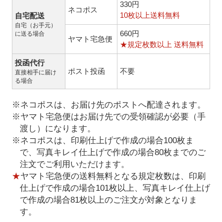
330円
ネコポス
10枚以上送料無料
自宅配送
自宅（お手元）
660円
に送る場合
ヤマト宅急便
★規定枚数以上 送料無料
投函代行
ポスト投函
不要
直接相手に届け
る場合
※ネコポスは、お届け先のポストへ配達されます。
※ヤマト宅急便はお届け先での受領確認が必要（手
渡し）になります。
※ネコポスは、印刷仕上げで作成の場合100枚ま
で、写真キレイ仕上げで作成の場合80枚までのご
注文でご利用いただけます。
★
ヤマト宅急便の送料無料となる規定枚数は、印刷
仕上げで作成の場合101枚以上、写真キレイ仕上げ
で作成の場合81枚以上のご注文が対象となりま
す。