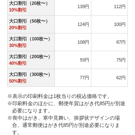
大口割引（20枚〜）
139円
112円
10%割引
大口割引（50枚〜）
124円
100円
20%割引
大口割引（100枚〜）
108円
87円
30%割引
大口割引（200枚〜）
93円
75円
40%割引
大口割引（300枚〜）
77円
62円
50%割引
※表示の印刷料金は1枚当りの税込価格です。
※印刷料金のほかに、郵便年賀はがき代85円が別途
必要になります。
※喪中はがき、寒中見舞い、挨拶状デザインの場
合、通常郵便はがき代85円が別途必要になりま
す。