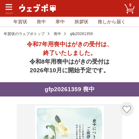
0
年賀状
喪中
寒中
挨拶状
推しから届く
年賀状のウェブポトップ
喪中
gfp20261359
令和7年用喪中はがきの受付は、
終了いたしました。
令和8年用喪中はがきの受付は
2026年10月に開始予定です。
gfp20261359 喪中
気に入り