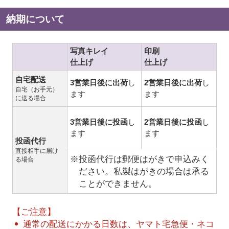
納期について
写真キレイ
印刷
仕上げ
仕上げ
自宅配送
3営業日後に出荷
し
2営業日後に出荷
し
自宅（お手元）
ます
ます
に送る場合
3営業日後に投函
し
2営業日後に投函
し
ます
ます
投函代行
直接相手に届け
※投函代行は郵便はがきで申込みく
る場合
ださい。私製はがきの場合は承る
ことができません。
【ご注意】
通常の配送にかかる日数は、ヤマト宅急便・ネコ