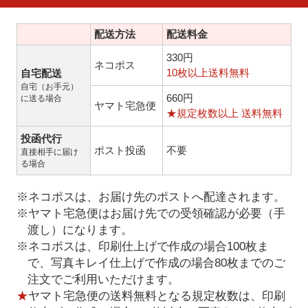
配送方法
配送料金
330円
ネコポス
10枚以上送料無料
自宅配送
自宅（お手元）
660円
に送る場合
ヤマト宅急便
★規定枚数以上 送料無料
投函代行
ポスト投函
不要
直接相手に届け
る場合
※ネコポスは、お届け先のポストへ配達されます。
※ヤマト宅急便はお届け先での受領確認が必要（手
渡し）になります。
※ネコポスは、印刷仕上げで作成の場合100枚ま
で、写真キレイ仕上げで作成の場合80枚までのご
注文でご利用いただけます。
★
ヤマト宅急便の送料無料となる規定枚数は、印刷