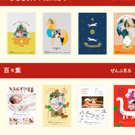
百々葉
ぜんぶ見る