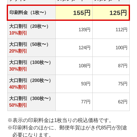
155円
125円
印刷料金（1枚〜）
大口割引（20枚〜）
139円
112円
10%割引
大口割引（50枚〜）
124円
100円
20%割引
大口割引（100枚〜）
108円
87円
30%割引
大口割引（200枚〜）
93円
75円
40%割引
大口割引（300枚〜）
77円
62円
50%割引
※表示の印刷料金は1枚当りの税込価格です。
※印刷料金のほかに、郵便年賀はがき代85円が別途
必要になります。