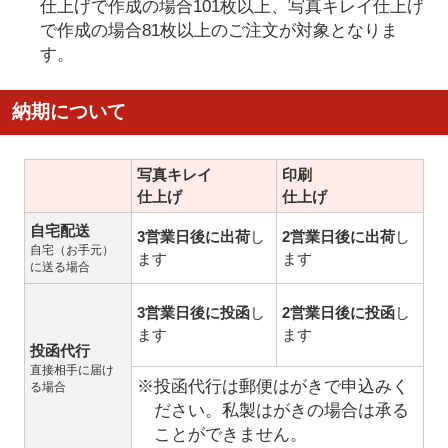
仕上げで作成の場合101枚以上、写真キレイ仕上げ
で作成の場合81枚以上のご注文が対象となりま
す。
納期について
写真キレイ
印刷
仕上げ
仕上げ
自宅配送
3営業日後に出荷
し
2営業日後に出荷
し
自宅（お手元）
ます
ます
に送る場合
3営業日後に投函
し
2営業日後に投函
し
ます
ます
投函代行
直接相手に届け
※投函代行は郵便はがきで申込みく
る場合
ださい。私製はがきの場合は承る
ことができません。