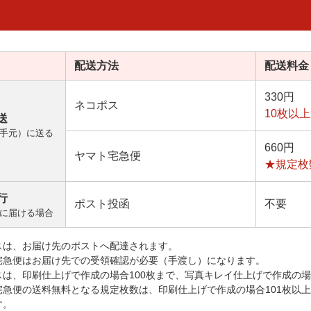
配送方法
配送料金
330円
ネコポス
10枚以
送
手元）に送る
660円
ヤマト宅急便
★規定枚
行
ポスト投函
不要
に届ける場合
スは、お届け先のポストへ配達されます。
宅急便はお届け先での受領確認が必要（手渡し）になります。
スは、印刷仕上げで作成の場合100枚まで、写真キレイ仕上げで作成の場
宅急便の送料無料となる規定枚数は、印刷仕上げで作成の場合101枚以
す。