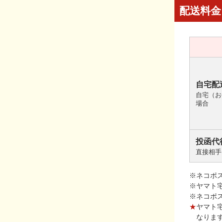
配送料金
自宅配
自宅（お
場合
投函代
直接相手
※ネコポ
※ヤマト
※ネコポ
★
ヤマト
なりま