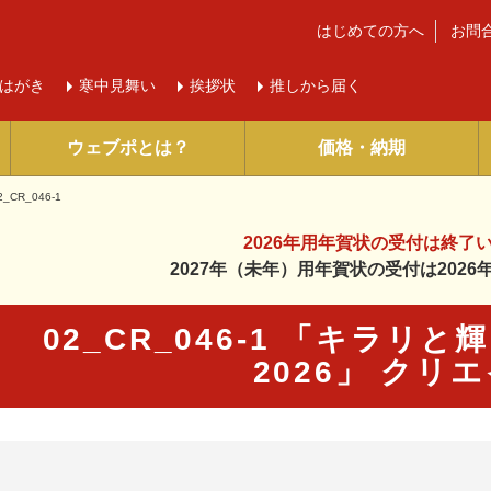
はじめての方へ
お問
はがき
寒中
見舞い
挨拶状
推しから届く
ウェブポとは？
価格・納期
2_CR_046-1
2026年用年賀状の受付は
終了
2027年（未年）用年賀状の受付は
202
02_CR_046-1 「キラリ
2026」 クリ
に入り