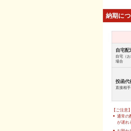
納期に
自宅配
自宅（お
場合
投函代
直接相手
【ご注意
通常の
が遅れ
お預か