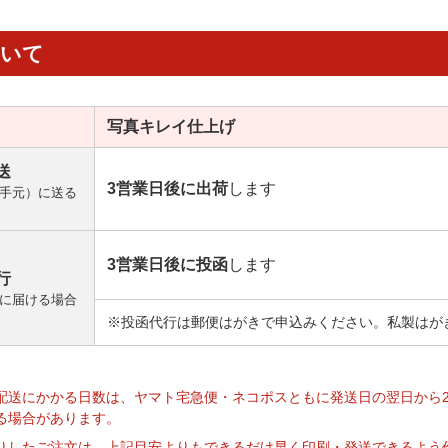
ついて
写真キレイ
仕上げ
送
3営業日後に出荷
します
手元）に送る
3営業日後に投函
します
行
に届ける場合
※投函代行は郵便はがきで申込みください。私製はが
】
配送にかかる日数は、ヤマト宅急便・ネコポスともに発送日の翌日から
る場合があります。
りしたご注文は、上記目安よりもできるだけ早く印刷・発送できるよう