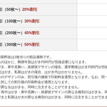
引（50枚〜）
20%割引
引（100枚〜）
30%割引
引（200枚〜）
40%割引
引（300枚〜）
50%割引
印刷料金は1枚当りの税込価格です。
金のほかに、郵便年賀はがき代85円が別途必要になります。
がき、寒中見舞い、挨拶状デザインの場合、通常郵便はがき代85円が別
賀はがき、私製はがきの場合、はがき代はかかりません。
象のデザインのみ、割引後の価格で印刷料金適用となります。なお、同
に対しての割引後の印刷料金が適用となります。
が異なるはがきを、同時に注文することができません。
・喪中はがき・寒中見舞い・挨拶状デザインの異なる種別のはがきを、
がきと私製はがきの異なる種別のはがきを、同時に注文することができ