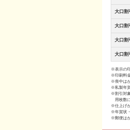
大口割
大口割
大口割
大口割
※表示の
※印刷料
※喪中は
※私製年
※割引対
用枚数
※仕上げ
※年賀状
※郵便は