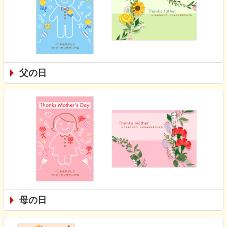
父の日
母の日