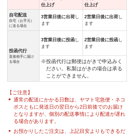
仕上げ
仕上げ
自宅配送
3営業日後に出荷
し
2営業日後に出荷
し
自宅（お手元）
ます
ます
に送る場合
3営業日後に投函
し
2営業日後に投函
し
ます
ます
投函代行
直接相手に届け
※投函代行は郵便はがきで申込みく
る場合
ださい。私製はがきの場合は承る
ことができません。
【ご注意】
通常の配送にかかる日数は、ヤマト宅急便・ネコ
ポスともに発送日の翌日から2日前後でのお届け
となりますが、個別の配送事情により配達が遅れ
る場合があります。
お預かりしたご注文は、上記目安よりもできるだ