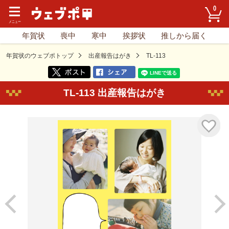
0
年賀状
喪中
寒中
挨拶状
推しから届く
年賀状のウェブポトップ
出産報告はがき
TL-113
TL-113 出産報告はがき
気に入り