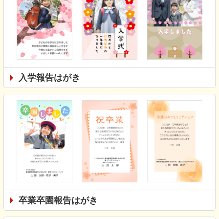
入学報告はがき
卒業卒園報告はがき