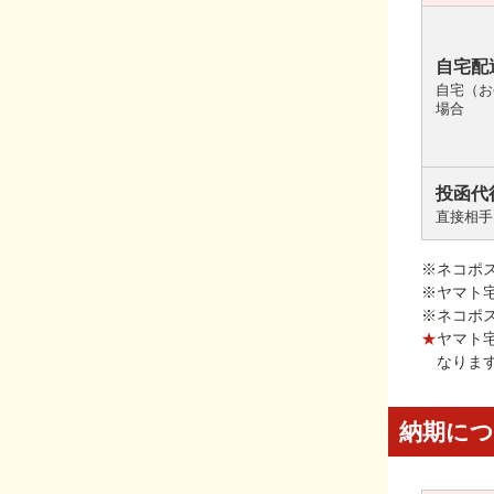
自宅配
自宅（お
場合
投函代
直接相手
※ネコポ
※ヤマト
※ネコポ
★
ヤマト
なりま
納期に