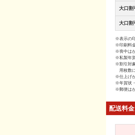
大口割
大口割
※表示の
※印刷料
※喪中は
※私製年
※割引対
用枚数
※仕上げ
※年賀状
※郵便は
配送料金