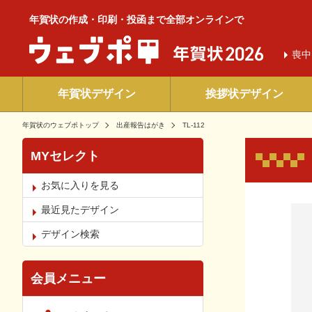
年賀状の作成・印刷・投函まで全部オンラインで
喪中
年賀状デザイン
挨拶状デザイン
年賀状のウェブポトップ
出産報告はがき
TL-112
MYセレクト
お気に入りを見る
お気
最近見たデザイン
デザイン検索
会員メニュー