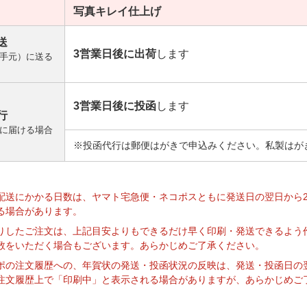
写真キレイ
仕上げ
送
3営業日後に出荷
します
手元）に送る
3営業日後に投函
します
行
に届ける場合
※投函代行は郵便はがきで申込みください。私製はが
】
配送にかかる日数は、ヤマト宅急便・ネコポスともに発送日の翌日から
る場合があります。
りしたご注文は、上記目安よりもできるだけ早く印刷・発送できるよう
数をいただく場合もございます。あらかじめご了承ください。
ポの注文履歴への、年賀状の発送・投函状況の反映は、発送・投函日の
注文履歴上で「印刷中」と表示される場合がありますが、あらかじめご