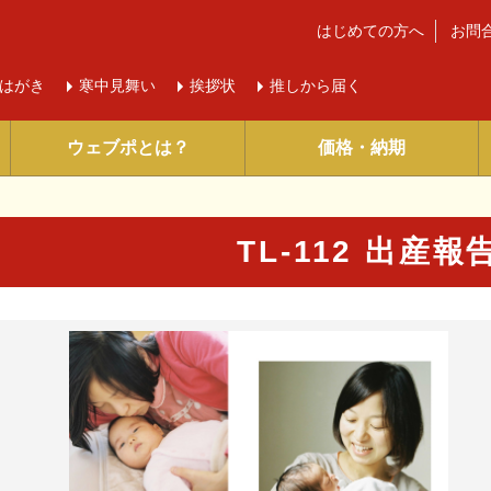
はじめての方へ
お問
はがき
寒中
見舞い
挨拶状
推しから届く
ウェブポとは？
価格・納期
TL-112 出産
に入り