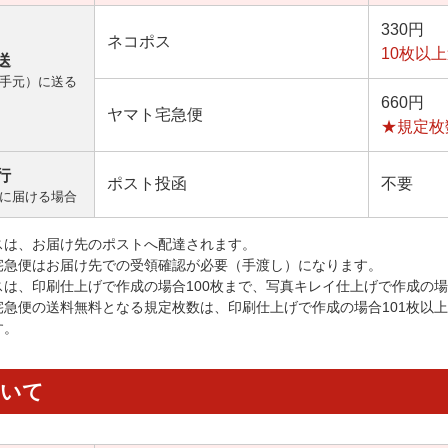
330円
ネコポス
10枚以
送
手元）に送る
660円
ヤマト宅急便
★規定枚
行
ポスト投函
不要
に届ける場合
スは、お届け先のポストへ配達されます。
宅急便はお届け先での受領確認が必要（手渡し）になります。
スは、印刷仕上げで作成の場合100枚まで、写真キレイ仕上げで作成の場
宅急便の送料無料となる規定枚数は、印刷仕上げで作成の場合101枚以
す。
ついて