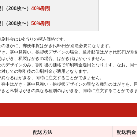
引（200枚〜）
40%割引
引（300枚〜）
50%割引
印刷料金は1枚当りの税込価格です。
金のほかに、郵便年賀はがき代85円が別途必要になります。
がき、寒中見舞い、挨拶状デザインの場合、通常郵便はがき代85円が別
賀はがき、私製はがきの場合、はがき代はかかりません。
象のデザインのみ、割引後の価格で印刷料金適用となります。なお、同
に対しての割引後の印刷料金が適用となります。
が異なるはがきを、同時に注文することができません。
・喪中はがき・寒中見舞い・挨拶状デザインの異なる種別のはがきを、
がきと私製はがきの異なる種別のはがきを、同時に注文することができ
配送方法
配送料金