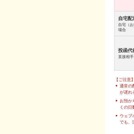
自宅配
自宅（お
場合
投函代
直接相手
【ご注意
通常の
が遅れ
お預か
くの日
ウェブ
でも、