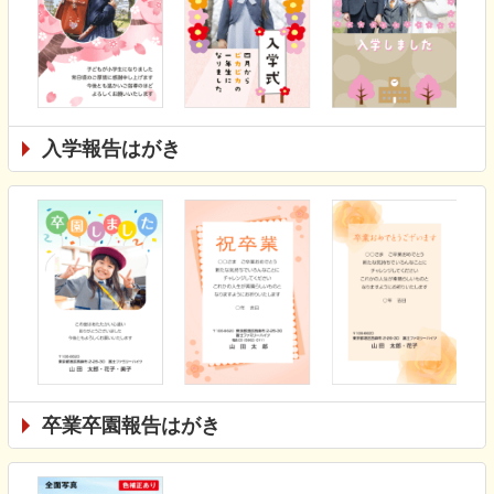
入学報告はがき
卒業卒園報告はがき