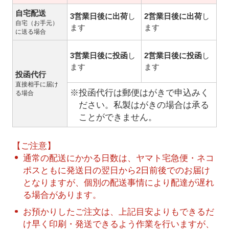
自宅配送
3営業日後に出荷
し
2営業日後に出荷
し
自宅（お手元）
ます
ます
に送る場合
3営業日後に投函
し
2営業日後に投函
し
ます
ます
投函代行
直接相手に届け
※投函代行は郵便はがきで申込みく
る場合
ださい。私製はがきの場合は承る
ことができません。
【ご注意】
通常の配送にかかる日数は、ヤマト宅急便・ネコ
ポスともに発送日の翌日から2日前後でのお届け
となりますが、個別の配送事情により配達が遅れ
る場合があります。
お預かりしたご注文は、上記目安よりもできるだ
け早く印刷・発送できるよう作業を行いますが、