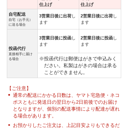
仕上げ
仕上げ
自宅配送
3営業日後に出荷
し
2営業日後に出荷
し
自宅（お手元）
ます
ます
に送る場合
3営業日後に投函
し
2営業日後に投函
し
ます
ます
投函代行
直接相手に届け
※投函代行は郵便はがきで申込みく
る場合
ださい。私製はがきの場合は承る
ことができません。
【ご注意】
通常の配送にかかる日数は、ヤマト宅急便・ネコ
ポスともに発送日の翌日から2日前後でのお届け
となりますが、個別の配送事情により配達が遅れ
る場合があります。
お預かりしたご注文は、上記目安よりもできるだ