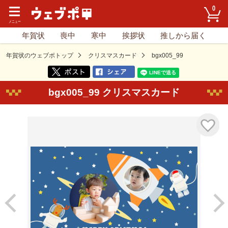
0
年賀状
喪中
寒中
挨拶状
推しから届く
年賀状のウェブポトップ
クリスマスカード
bgx005_99
bgx005_99 クリスマスカード
気に入り