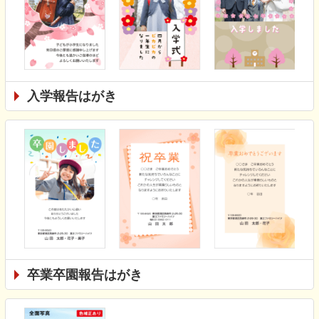
入学報告はがき
卒業卒園報告はがき