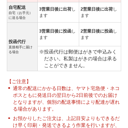
自宅配送
3営業日後に出荷
し
2営業日後に出荷
し
自宅（お手元）
ます
ます
に送る場合
3営業日後に投函
し
2営業日後に投函
し
ます
ます
投函代行
直接相手に届け
※投函代行は郵便はがきで申込みく
る場合
ださい。私製はがきの場合は承る
ことができません。
【ご注意】
通常の配送にかかる日数は、ヤマト宅急便・ネコ
ポスともに発送日の翌日から2日前後でのお届け
となりますが、個別の配送事情により配達が遅れ
る場合があります。
お預かりしたご注文は、上記目安よりもできるだ
け早く印刷・発送できるよう作業を行いますが、