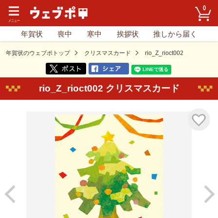
0
年賀状
喪中
寒中
挨拶状
推しから届く
年賀状のウェブポトップ
クリスマスカード
rio_Z_rioct002
rio_Z_rioct002 クリスマスカード
気に入り