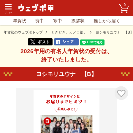
0
年賀状
喪中
寒中
挨拶状
推しから届く
年賀状のウェブポトップ
ときどき、カメラ部。
ヨシモリユウナ 【B
2026年用の有名人年賀状の受付は、
終了いたしました。
ヨシモリユウナ 【B】
気に入り