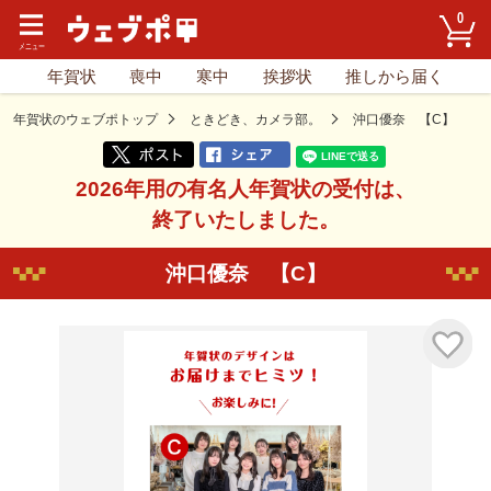
0
年賀状
喪中
寒中
挨拶状
推しから届く
年賀状のウェブポトップ
ときどき、カメラ部。
沖口優奈 【C】
2026年用の有名人年賀状の受付は、
終了いたしました。
沖口優奈 【C】
気に入り