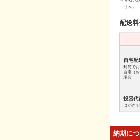
せん。
配送料
自宅配
封筒でお
自宅（お
場合
投函代
はがきで
納期に