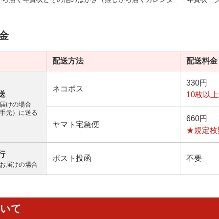
金
配送方法
配送料金
330円
ネコポス
送
10枚以
届けの場合
手元）に送る
660円
ヤマト宅急便
★規定枚
行
ポスト投函
不要
お届けの場合
ついて