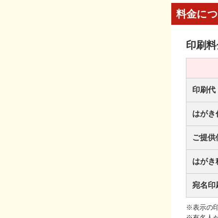
料金に
印刷料
印刷代
はがき
ご提供
はがき
宛名印
※表示の
※有名人