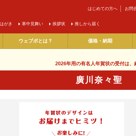
はじめての方へ
お問
はがき
寒中
見舞い
挨拶状
推しから届く
ウェブポとは？
価格・納期
2026年用の有名人年賀状の受付は、
廣川奈々聖 
に入り