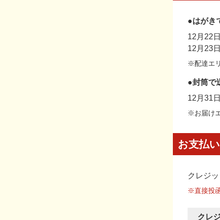
●はがき
12月2
12月2
※配達エ
●封筒で
12月3
※お届け
お支払い
クレジッ
※直接投
クレ