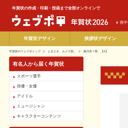
年賀状の作成・印刷・投函まで全部オンラインで
喪中
年賀状デザイン
挨拶状デザイン
年賀状のウェブポトップ
ときどき、カメラ部。
廣川奈々聖 【A】
有名人から届く年賀状
スポーツ選手
俳優・女優
お気
アイドル
ミュージシャン
キャラクターコンテンツ