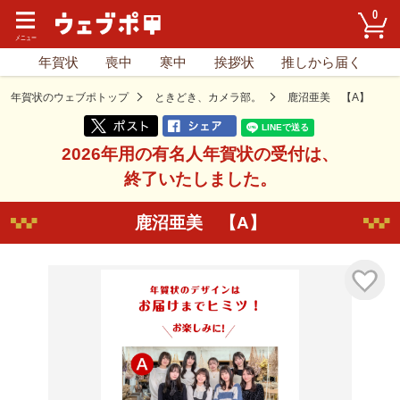
0
年賀状
喪中
寒中
挨拶状
推しから届く
年賀状のウェブポトップ
ときどき、カメラ部。
鹿沼亜美 【A】
2026年用の有名人年賀状の受付は、
終了いたしました。
鹿沼亜美 【A】
気に入り