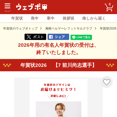
0
年賀状
喪中
寒中
挨拶状
推しから届く
年賀状のウェブポトップ
湘南ベルマーレフットサルクラブ
年賀状202
2026年用の有名人年賀状の受付は、
終了いたしました。
年賀状2026 【7 前川尚志選手】
気に入り