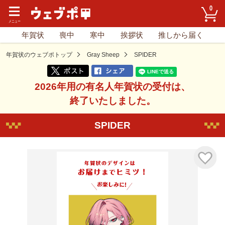
0
年賀状
喪中
寒中
挨拶状
推しから届く
年賀状のウェブポトップ
Gray Sheep
SPIDER
2026年用の有名人年賀状の受付は、
終了いたしました。
SPIDER
気に入り