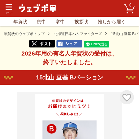
0
年賀状
喪中
寒中
挨拶状
推しから届く
年賀状のウェブポトップ
北海道日本ハムファイターズ
15北山 亘基 B
2026年用の有名人年賀状の受付は、
終了いたしました。
15北山 亘基 Bバーション
気に入り