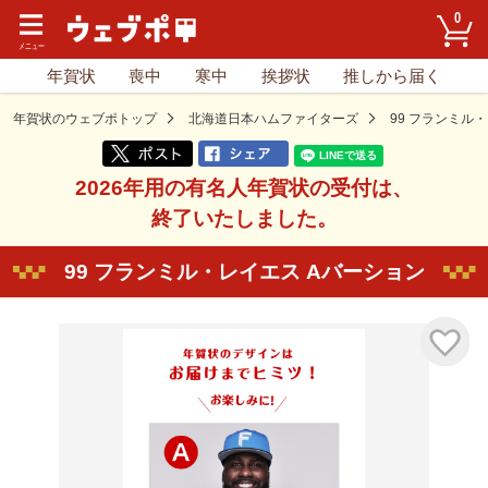
0
年賀状
喪中
寒中
挨拶状
推しから届く
年賀状のウェブポトップ
北海道日本ハムファイターズ
99 フランミル
2026年用の有名人年賀状の受付は、
終了いたしました。
99 フランミル・レイエス Aバーション
気に入り