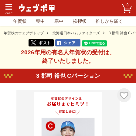
0
年賀状
喪中
寒中
挨拶状
推しから届く
年賀状のウェブポトップ
北海道日本ハムファイターズ
3 郡司 裕也 C
2026年用の有名人年賀状の受付は、
終了いたしました。
3 郡司 裕也 Cバーション
気に入り