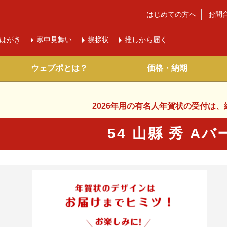
はじめての方へ
お問
はがき
寒中
見舞い
挨拶状
推しから届く
ウェブポとは？
価格・納期
2026年用の有名人年賀状の受付は、
54 山縣 秀 A
に入り