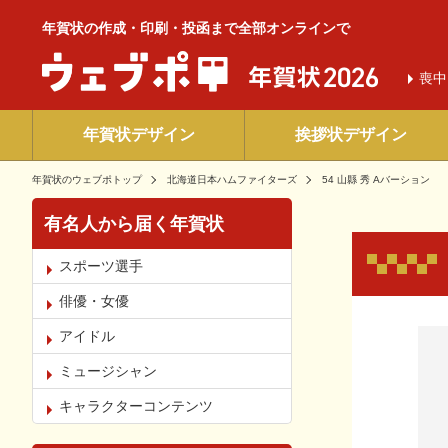
年賀状の作成・印刷・投函まで全部オンラインで
喪中
年賀状デザイン
挨拶状デザイン
年賀状のウェブポトップ
北海道日本ハムファイターズ
54 山縣 秀 Aバーション
有名人から届く年賀状
スポーツ選手
俳優・女優
お気
アイドル
ミュージシャン
キャラクターコンテンツ