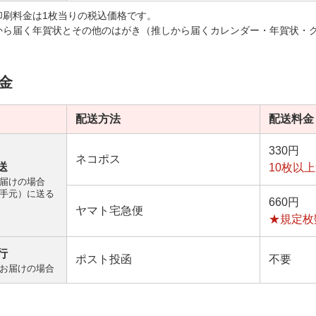
印刷料金は1枚当りの税込価格です。
から届く年賀状とその他のはがき（推しから届くカレンダー・年賀状・
金
配送方法
配送料金
330円
ネコポス
送
10枚以
届けの場合
手元）に送る
660円
ヤマト宅急便
★規定枚
行
ポスト投函
不要
お届けの場合