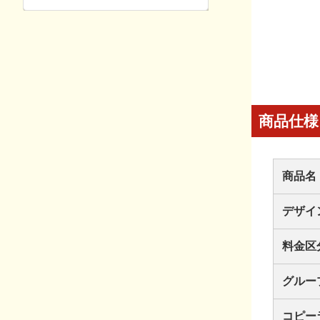
商品仕様
商品名
デザイ
料金区
グルー
コピー