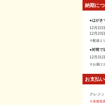
納期に
●はがき
12月2
12月2
※配達エ
●封筒で
12月3
※お届け
お支払い
クレジッ
※直接投