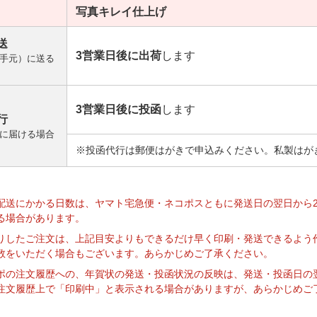
写真キレイ
仕上げ
送
3営業日後に出荷
します
手元）に送る
3営業日後に投函
します
行
に届ける場合
※投函代行は郵便はがきで申込みください。私製はが
】
配送にかかる日数は、ヤマト宅急便・ネコポスともに発送日の翌日から
る場合があります。
りしたご注文は、上記目安よりもできるだけ早く印刷・発送できるよう
数をいただく場合もございます。あらかじめご了承ください。
ポの注文履歴への、年賀状の発送・投函状況の反映は、発送・投函日の
注文履歴上で「印刷中」と表示される場合がありますが、あらかじめご