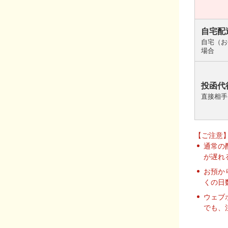
自宅配
自宅（お
場合
投函代
直接相手
【ご注意
通常の
が遅れ
お預か
くの日
ウェブ
でも、