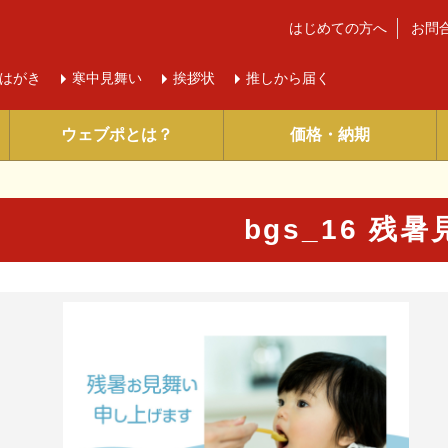
はじめての方へ
お問
はがき
寒中
見舞い
挨拶状
推しから届く
ウェブポとは？
価格・納期
bgs_16 残
に入り