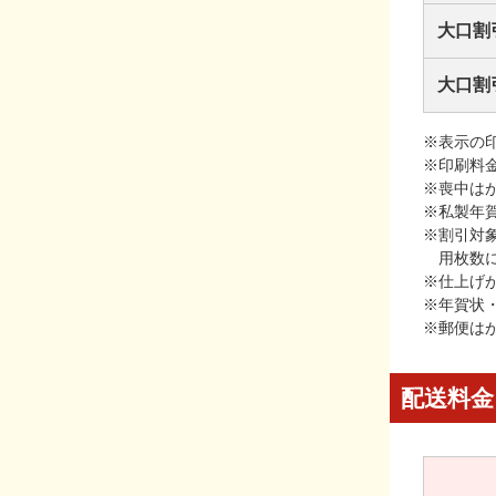
大口割
大口割
※表示の
※印刷料
※喪中は
※私製年
※割引対
用枚数
※仕上げ
※年賀状
※郵便は
配送料金