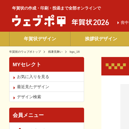
年賀状の作成・印刷・投函まで全部オンラインで
喪中
年賀状デザイン
挨拶状デザイン
年賀状のウェブポトップ
残暑見舞い
bgs_16
MYセレクト
お気に入りを見る
お気
最近見たデザイン
デザイン検索
会員メニュー