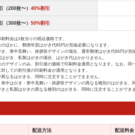
引（200枚〜）
40%割引
引（300枚〜）
50%割引
印刷料金は1枚当りの税込価格です。
金のほかに、郵便年賀はがき代85円が別途必要になります。
がき、寒中見舞い、挨拶状デザインの場合、通常郵便はがき代85円が別
賀はがき、私製はがきの場合、はがき代はかかりません。
象のデザインのみ、割引後の価格で印刷料金適用となります。なお、同
に対しての割引後の印刷料金が適用となります。
が異なるはがきを、同時に注文することができません。
・喪中はがき・寒中見舞い・挨拶状デザインの異なる種別のはがきを、
がきと私製はがきの異なる種別のはがきを、同時に注文することができ
配送方法
配送料金