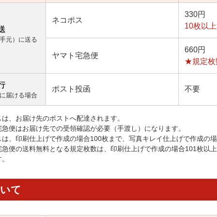
330円
ネコポス
10枚以
送
手元）に送る
660円
ヤマト宅急便
★規定枚
行
ポスト投函
不要
に届ける場合
スは、お届け先のポストへ配達されます。
宅急便はお届け先での受領確認が必要（手渡し）になります。
スは、印刷仕上げで作成の場合100枚まで、写真キレイ仕上げで作成の場
宅急便の送料無料となる規定枚数は、印刷仕上げで作成の場合101枚以
す。
ついて