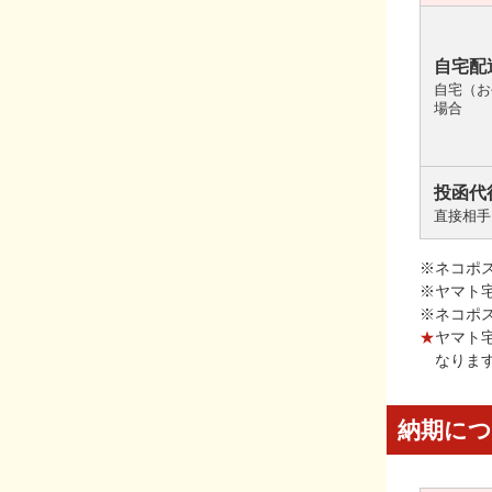
自宅配
自宅（お
場合
投函代
直接相手
※ネコポ
※ヤマト
※ネコポ
★
ヤマト
なりま
納期に