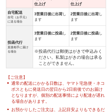
仕上げ
仕上げ
自宅配送
3営業日後に出荷
し
2営業日後に出荷
し
自宅（お手元）
ます
ます
に送る場合
3営業日後に投函
し
2営業日後に投函
し
ます
ます
投函代行
直接相手に届け
※投函代行は郵便はがきで申込みく
る場合
ださい。私製はがきの場合は承る
ことができません。
【ご注意】
通常の配送にかかる日数は、ヤマト宅急便・ネコ
ポスともに発送日の翌日から2日前後でのお届け
となりますが、個別の配送事情により配達が遅れ
る場合があります。
お預かりしたご注文は、上記目安よりもできるだ