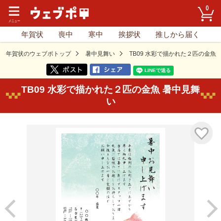
0
年賀状
喪中
寒中
挨拶状
推しから届く
年賀状のウェブポトップ
暑中見舞い
TB09 水彩で描かれた２匹の金魚
TB09 水彩で描かれた２匹の金魚 暑中見舞
い
気に入り