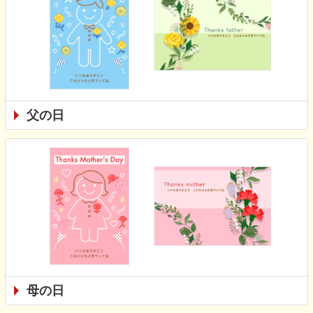
父の日
母の日