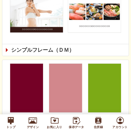
シンプルフレーム（ＤＭ）
無地カラー（通年）
トップ
デザイン
お気に入り
保存データ
住所録
アカウント