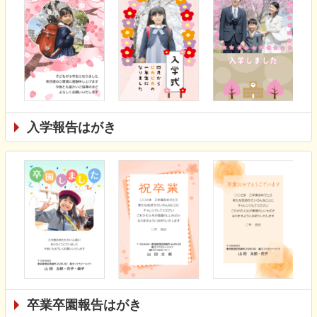
入学報告はがき
卒業卒園報告はがき