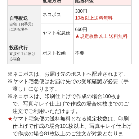
配送方法
配送料金
330円
ネコポス
10枚以上送料無料
自宅配送
自宅（お手元）
660円
に送る場合
ヤマト宅急便
★規定枚数以上 送料無料
投函代行
ポスト投函
不要
直接相手に届け
る場合
※ネコポスは、お届け先のポストへ配達されます。
※ヤマト宅急便はお届け先での受領確認が必要（手
渡し）になります。
※ネコポスは、印刷仕上げで作成の場合100枚ま
で、写真キレイ仕上げで作成の場合80枚までのご
注文でご利用いただけます。
★
ヤマト宅急便の送料無料となる規定枚数は、印刷
仕上げで作成の場合101枚以上、写真キレイ仕上げ
で作成の場合81枚以上のご注文が対象となりま