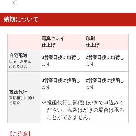
す。
納期について
写真キレイ
印刷
仕上げ
仕上げ
自宅配送
3営業日後に出荷
し
2営業日後に出荷
し
自宅（お手元）
ます
ます
に送る場合
3営業日後に投函
し
2営業日後に投函
し
ます
ます
投函代行
直接相手に届け
※投函代行は郵便はがきで申込みく
る場合
ださい。私製はがきの場合は承る
ことができません。
【ご注意】