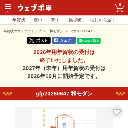
0
年賀状
喪中
寒中
挨拶状
推しから届く
年賀状のウェブポトップ
和モダン
gfp20260647
2026年用年賀状の受付は
終了いたしました。
2027年（未年）用年賀状の受付は
2026年10月に開始予定です。
gfp20260647 和モダン
気に入り