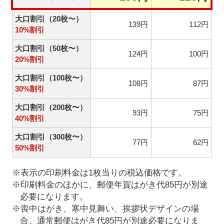
大口割引（20枚〜）
139円
112円
10%割引
大口割引（50枚〜）
124円
100円
20%割引
大口割引（100枚〜）
108円
87円
30%割引
大口割引（200枚〜）
93円
75円
40%割引
大口割引（300枚〜）
77円
62円
50%割引
※表示の印刷料金は1枚当りの税込価格です。
※印刷料金のほかに、郵便年賀はがき代85円が別途
必要になります。
※喪中はがき、寒中見舞い、挨拶状デザインの場
合、通常郵便はがき代85円が別途必要になりま