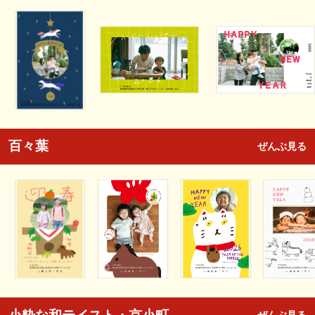
百々葉
ぜんぶ見る