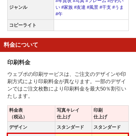
#年賀状
#写真
#フレーム
#かわい
ジャンル
い
#家族
#友達
#風景
#干支
#うま
#午
コピーライト
料金について
印刷料金
ウェブポの印刷サービスは、ご注文のデザインや印
刷方式により印刷料金が異なります。一部のデザイ
ンではご注文枚数により印刷料金を最大50％割引い
たします。
料金表
写真キレイ
印刷
（税込）
仕上げ
仕上げ
デザイン
スタンダード
スタンダード