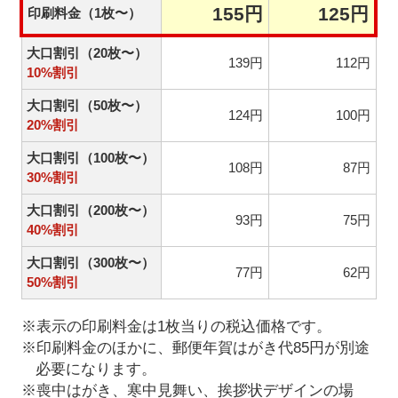
155円
125円
印刷料金（1枚〜）
大口割引（20枚〜）
139円
112円
10%割引
大口割引（50枚〜）
124円
100円
20%割引
大口割引（100枚〜）
108円
87円
30%割引
大口割引（200枚〜）
93円
75円
40%割引
大口割引（300枚〜）
77円
62円
50%割引
※表示の印刷料金は1枚当りの税込価格です。
※印刷料金のほかに、郵便年賀はがき代85円が別途
必要になります。
※喪中はがき、寒中見舞い、挨拶状デザインの場