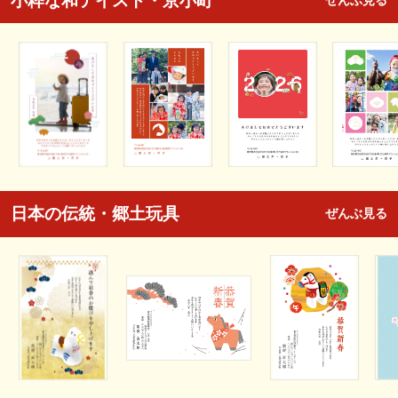
小粋な和テイスト・京小町
ぜんぶ見る
日本の伝統・郷土玩具
ぜんぶ見る