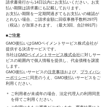
請求書発行から14日以内にお支払いください。お支
払い期限は請求書にも記載しております。
お支払い期限を一定期間過ぎてもお支払いの確認が
とれない場合、ご請求金額に回収事務手数料297円
（税込）が加算されます。（最大3回、合計891円）
■ご注意
GMO後払いはGMOペイメントサービス株式会社が
提供する決済サービスです。
当社は
GMOペイメントサービス株式会社
に対しサー
ビスの範囲内で個人情報を提供し、代金債権を譲渡
します。
GMO後払いサービスの
注意事項
および、
プライバシ
ーポリシー
に同意のうえ、GMO後払いサービスをご
利用ください。
ご利用者が未成年の場合、法定代理人の利用同意
を得てご利用ください。