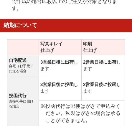
で作成の場合81枚以上のご注文が対象となりま
す。
納期について
写真キレイ
印刷
仕上げ
仕上げ
自宅配送
3営業日後に出荷
し
2営業日後に出荷
し
自宅（お手元）
ます
ます
に送る場合
3営業日後に投函
し
2営業日後に投函
し
ます
ます
投函代行
直接相手に届け
※投函代行は郵便はがきで申込みく
る場合
ださい。私製はがきの場合は承る
ことができません。