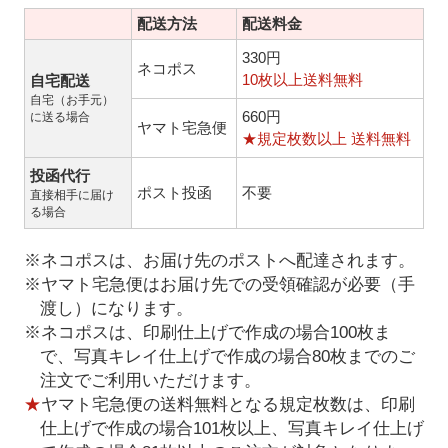
配送方法
配送料金
330円
ネコポス
10枚以上送料無料
自宅配送
自宅（お手元）
660円
に送る場合
ヤマト宅急便
★規定枚数以上 送料無料
投函代行
ポスト投函
不要
直接相手に届け
る場合
※ネコポスは、お届け先のポストへ配達されます。
※ヤマト宅急便はお届け先での受領確認が必要（手
渡し）になります。
※ネコポスは、印刷仕上げで作成の場合100枚ま
で、写真キレイ仕上げで作成の場合80枚までのご
注文でご利用いただけます。
★
ヤマト宅急便の送料無料となる規定枚数は、印刷
仕上げで作成の場合101枚以上、写真キレイ仕上げ