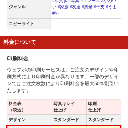
#年賀状
#写真
#フレーム
#かわい
ジャンル
い
#家族
#友達
#風景
#干支
#うま
#午
コピーライト
料金について
印刷料金
ウェブポの印刷サービスは、ご注文のデザインや印
刷方式により印刷料金が異なります。一部のデザイ
ンではご注文枚数により印刷料金を最大50％割引い
たします。
料金表
写真キレイ
印刷
（税込）
仕上げ
仕上げ
デザイン
スタンダード
スタンダード