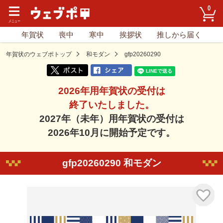
0
年賀状
喪中
寒中
挨拶状
推しから届く
年賀状のウェブポトップ
和モダン
gfp20260290
2026年用年賀状の受付は
終了いたしました。
2027年（未年）用年賀状の受付は
2026年10月に開始予定です。
gfp20260290 和モダン
気に入り