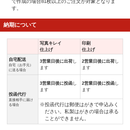
で作成の場合81枚以上のご注文が対象となりま
す。
納期について
写真キレイ
印刷
仕上げ
仕上げ
自宅配送
3営業日後に出荷
し
2営業日後に出荷
し
自宅（お手元）
ます
ます
に送る場合
3営業日後に投函
し
2営業日後に投函
し
ます
ます
投函代行
直接相手に届け
※投函代行は郵便はがきで申込みく
る場合
ださい。私製はがきの場合は承る
ことができません。