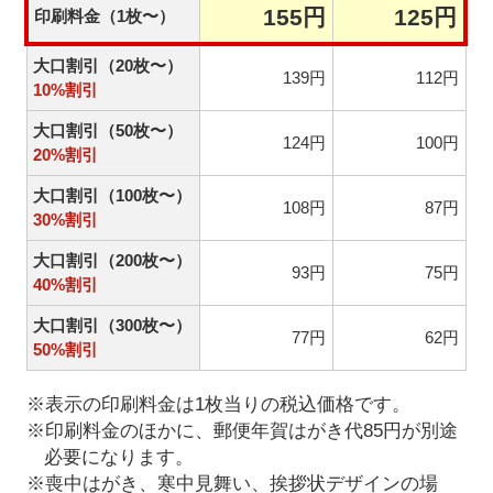
155円
125円
印刷料金（1枚〜）
大口割引（20枚〜）
139円
112円
10%割引
大口割引（50枚〜）
124円
100円
20%割引
大口割引（100枚〜）
108円
87円
30%割引
大口割引（200枚〜）
93円
75円
40%割引
大口割引（300枚〜）
77円
62円
50%割引
※表示の印刷料金は1枚当りの税込価格です。
※印刷料金のほかに、郵便年賀はがき代85円が別途
必要になります。
※喪中はがき、寒中見舞い、挨拶状デザインの場