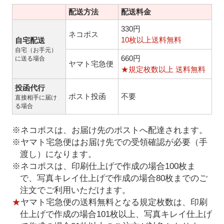
配送方法
配送料金
330円
ネコポス
10枚以上送料無料
自宅配送
自宅（お手元）
660円
に送る場合
ヤマト宅急便
★規定枚数以上 送料無料
投函代行
ポスト投函
不要
直接相手に届け
る場合
※ネコポスは、お届け先のポストへ配達されます。
※ヤマト宅急便はお届け先での受領確認が必要（手
渡し）になります。
※ネコポスは、印刷仕上げで作成の場合100枚ま
で、写真キレイ仕上げで作成の場合80枚までのご
注文でご利用いただけます。
★
ヤマト宅急便の送料無料となる規定枚数は、印刷
仕上げで作成の場合101枚以上、写真キレイ仕上げ