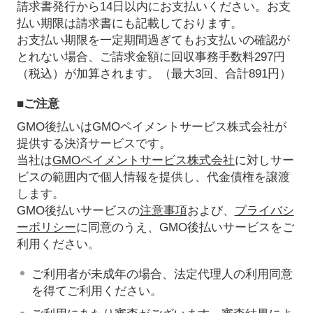
請求書発行から14日以内にお支払いください。お支
払い期限は請求書にも記載しております。
お支払い期限を一定期間過ぎてもお支払いの確認が
とれない場合、ご請求金額に回収事務手数料297円
（税込）が加算されます。（最大3回、合計891円）
■ご注意
GMO後払いはGMOペイメントサービス株式会社が
提供する決済サービスです。
当社は
GMOペイメントサービス株式会社
に対しサー
ビスの範囲内で個人情報を提供し、代金債権を譲渡
します。
GMO後払いサービスの
注意事項
および、
プライバシ
ーポリシー
に同意のうえ、GMO後払いサービスをご
利用ください。
ご利用者が未成年の場合、法定代理人の利用同意
を得てご利用ください。