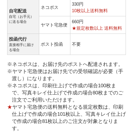
330円
ネコポス
10枚以上送料無料
自宅配送
自宅（お手元）
660円
に送る場合
ヤマト宅急便
★規定枚数以上 送料無料
投函代行
ポスト投函
不要
直接相手に届け
る場合
※ネコポスは、お届け先のポストへ配達されます。
※ヤマト宅急便はお届け先での受領確認が必要（手
渡し）になります。
※ネコポスは、印刷仕上げで作成の場合100枚ま
で、写真キレイ仕上げで作成の場合80枚までのご
注文でご利用いただけます。
★
ヤマト宅急便の送料無料となる規定枚数は、印刷
仕上げで作成の場合101枚以上、写真キレイ仕上げ
で作成の場合81枚以上のご注文が対象となりま
す。