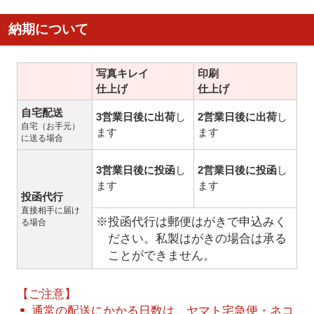
納期について
写真キレイ
印刷
仕上げ
仕上げ
自宅配送
3営業日後に出荷
し
2営業日後に出荷
し
自宅（お手元）
ます
ます
に送る場合
3営業日後に投函
し
2営業日後に投函
し
ます
ます
投函代行
直接相手に届け
※投函代行は郵便はがきで申込みく
る場合
ださい。私製はがきの場合は承る
ことができません。
【ご注意】
通常の配送にかかる日数は、ヤマト宅急便・ネコ