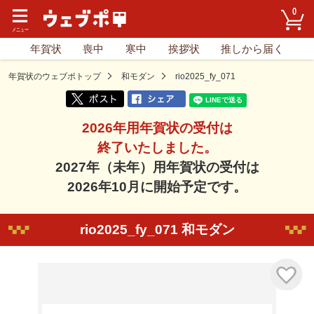
0
年賀状
喪中
寒中
挨拶状
推しから届く
年賀状のウェブポトップ
和モダン
rio2025_fy_071
2026年用年賀状の受付は
終了いたしました。
2027年（未年）用年賀状の受付は
2026年10月に開始予定です。
rio2025_fy_071 和モダン
気に入り