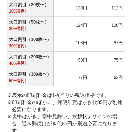
大口割引（20枚〜）
139円
112円
10%割引
大口割引（50枚〜）
124円
100円
20%割引
大口割引（100枚〜）
108円
87円
30%割引
大口割引（200枚〜）
93円
75円
40%割引
大口割引（300枚〜）
77円
62円
50%割引
※表示の印刷料金は1枚当りの税込価格です。
※印刷料金のほかに、郵便年賀はがき代85円が別途
必要になります。
※喪中はがき、寒中見舞い、挨拶状デザインの場
合、通常郵便はがき代85円が別途必要になりま
す。