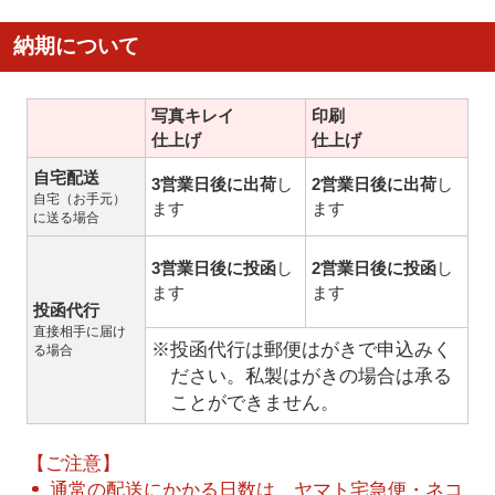
納期について
写真キレイ
印刷
仕上げ
仕上げ
自宅配送
3営業日後に出荷
し
2営業日後に出荷
し
自宅（お手元）
ます
ます
に送る場合
3営業日後に投函
し
2営業日後に投函
し
ます
ます
投函代行
直接相手に届け
※投函代行は郵便はがきで申込みく
る場合
ださい。私製はがきの場合は承る
ことができません。
【ご注意】
通常の配送にかかる日数は、ヤマト宅急便・ネコ