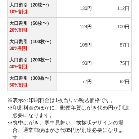
大口割引（20枚〜）
139円
112円
10%割引
大口割引（50枚〜）
124円
100円
20%割引
大口割引（100枚〜）
108円
87円
30%割引
大口割引（200枚〜）
93円
75円
40%割引
大口割引（300枚〜）
77円
62円
50%割引
※表示の印刷料金は1枚当りの税込価格です。
※印刷料金のほかに、郵便年賀はがき代85円が別途
必要になります。
※喪中はがき、寒中見舞い、挨拶状デザインの場
合、通常郵便はがき代85円が別途必要になりま
す。