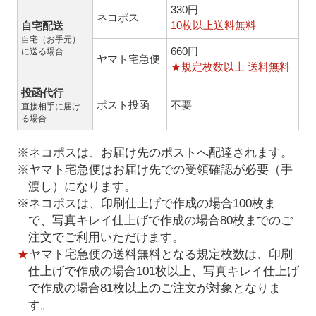
330円
ネコポス
10枚以上送料無料
自宅配送
自宅（お手元）
660円
に送る場合
ヤマト宅急便
★規定枚数以上 送料無料
投函代行
ポスト投函
不要
直接相手に届け
る場合
※ネコポスは、お届け先のポストへ配達されます。
※ヤマト宅急便はお届け先での受領確認が必要（手
渡し）になります。
※ネコポスは、印刷仕上げで作成の場合100枚ま
で、写真キレイ仕上げで作成の場合80枚までのご
注文でご利用いただけます。
★
ヤマト宅急便の送料無料となる規定枚数は、印刷
仕上げで作成の場合101枚以上、写真キレイ仕上げ
で作成の場合81枚以上のご注文が対象となりま
す。