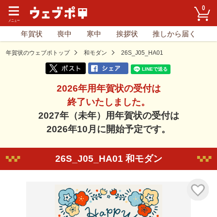
0
年賀状
喪中
寒中
挨拶状
推しから届く
年賀状のウェブポトップ
和モダン
26S_J05_HA01
2026年用年賀状の受付は
終了いたしました。
2027年（未年）用年賀状の受付は
2026年10月に開始予定です。
26S_J05_HA01 和モダン
気に入り