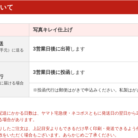
ついて
写真キレイ
仕上げ
送
3営業日後に出荷
します
手元）に送る
3営業日後に投函
します
行
に届ける場合
※投函代行は郵便はがきで申込みください。私製はが
】
配送にかかる日数は、ヤマト宅急便・ネコポスともに発送日の翌日から
る場合があります。
りしたご注文は、上記目安よりもできるだけ早く印刷・発送できるよう
数をいただく場合もございます。あらかじめご了承ください。