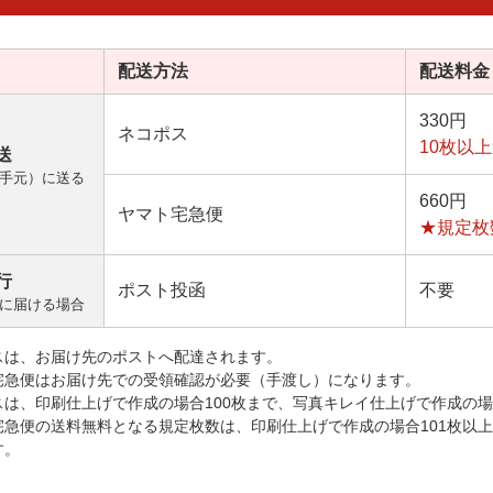
配送方法
配送料金
330円
ネコポス
10枚以
送
手元）に送る
660円
ヤマト宅急便
★規定枚
行
ポスト投函
不要
に届ける場合
スは、お届け先のポストへ配達されます。
宅急便はお届け先での受領確認が必要（手渡し）になります。
スは、印刷仕上げで作成の場合100枚まで、写真キレイ仕上げで作成の場
宅急便の送料無料となる規定枚数は、印刷仕上げで作成の場合101枚以
す。