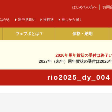
はじめての方へ
お問
はがき
寒中
見舞い
挨拶状
推しから届く
ウェブポとは？
価格・納期
2026年用年賀状の受付は
終了
2027年（未年）用年賀状の受付は
202
rio2025_dy_0
に入り