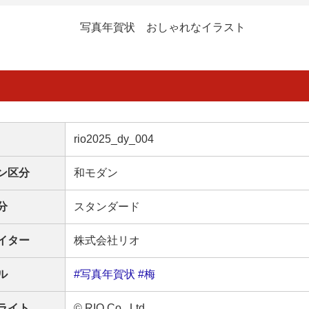
写真年賀状 おしゃれなイラスト
rio2025_dy_004
ン区分
和モダン
分
スタンダード
イター
株式会社リオ
ル
#写真年賀状
#梅
ライト
© RIO Co., Ltd