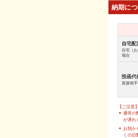
納期に
自宅配
自宅（お
場合
投函代
直接相手
【ご注意
通常の
が遅れ
お預か
くの日