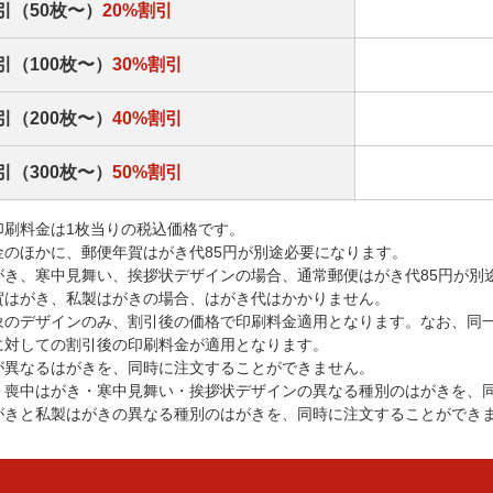
引（50枚〜）
20%割引
引（100枚〜）
30%割引
引（200枚〜）
40%割引
引（300枚〜）
50%割引
印刷料金は1枚当りの税込価格です。
金のほかに、郵便年賀はがき代85円が別途必要になります。
がき、寒中見舞い、挨拶状デザインの場合、通常郵便はがき代85円が別
賀はがき、私製はがきの場合、はがき代はかかりません。
象のデザインのみ、割引後の価格で印刷料金適用となります。なお、同
に対しての割引後の印刷料金が適用となります。
が異なるはがきを、同時に注文することができません。
・喪中はがき・寒中見舞い・挨拶状デザインの異なる種別のはがきを、
がきと私製はがきの異なる種別のはがきを、同時に注文することができ