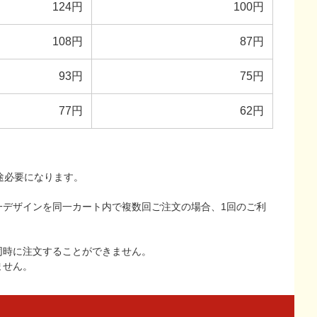
124円
100円
108円
87円
93円
75円
77円
62円
途必要になります。
一デザインを同一カート内で複数回ご注文の場合、1回のご利
同時に注文することができません。
ません。