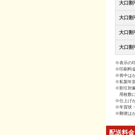
大口割
大口割
大口割
大口割
※表示の
※印刷料
※喪中は
※私製年
※割引対
用枚数
※仕上げ
※年賀状
※郵便は
配送料金