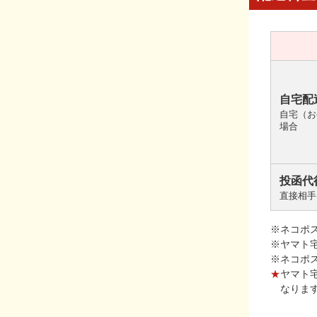
自宅配
自宅（お
場合
投函代
直接相手
※ネコポ
※ヤマト
※ネコポ
★
ヤマト
なりま