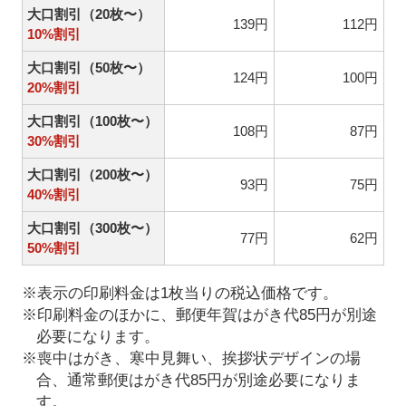
大口割引（20枚〜）
139円
112円
10%割引
大口割引（50枚〜）
124円
100円
20%割引
大口割引（100枚〜）
108円
87円
30%割引
大口割引（200枚〜）
93円
75円
40%割引
大口割引（300枚〜）
77円
62円
50%割引
※表示の印刷料金は1枚当りの税込価格です。
※印刷料金のほかに、郵便年賀はがき代85円が別途
必要になります。
※喪中はがき、寒中見舞い、挨拶状デザインの場
合、通常郵便はがき代85円が別途必要になりま
す。