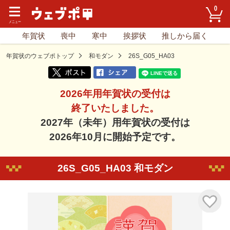
0
年賀状
喪中
寒中
挨拶状
推しから届く
年賀状のウェブポトップ
和モダン
26S_G05_HA03
2026年用年賀状の受付は
終了いたしました。
2027年（未年）用年賀状の受付は
2026年10月に開始予定です。
26S_G05_HA03 和モダン
気に入り