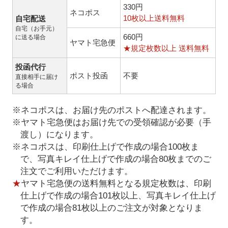
330円
ネコポス
10枚以上送料無料
自宅配送
自宅（お手元）
660円
に送る場合
ヤマト宅急便
★規定枚数以上 送料無料
投函代行
ポスト投函
不要
直接相手に届け
る場合
※ネコポスは、お届け先のポストへ配達されます。
※ヤマト宅急便はお届け先での受領確認が必要（手
渡し）になります。
※ネコポスは、印刷仕上げで作成の場合100枚ま
で、写真キレイ仕上げで作成の場合80枚までのご
注文でご利用いただけます。
★
ヤマト宅急便の送料無料となる規定枚数は、印刷
仕上げで作成の場合101枚以上、写真キレイ仕上げ
で作成の場合81枚以上のご注文が対象となりま
す。