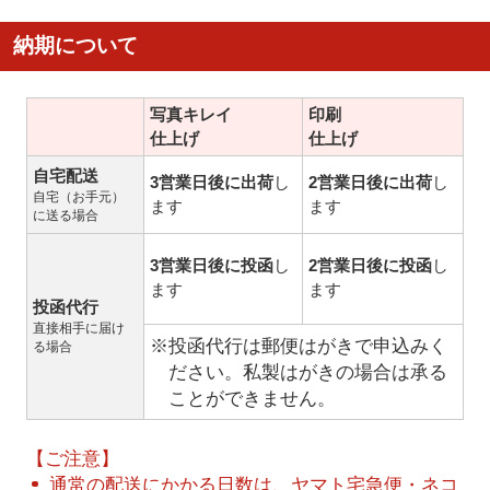
納期について
写真キレイ
印刷
仕上げ
仕上げ
自宅配送
3営業日後に出荷
し
2営業日後に出荷
し
自宅（お手元）
ます
ます
に送る場合
3営業日後に投函
し
2営業日後に投函
し
ます
ます
投函代行
直接相手に届け
※投函代行は郵便はがきで申込みく
る場合
ださい。私製はがきの場合は承る
ことができません。
【ご注意】
通常の配送にかかる日数は、ヤマト宅急便・ネコ