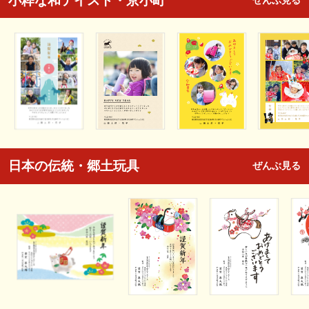
小粋な和テイスト・京小町
ぜんぶ見る
日本の伝統・郷土玩具
ぜんぶ見る