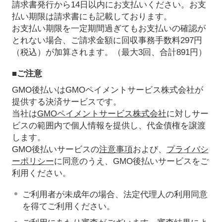
請求書発行から14日以内にお支払いください。お支
払い期限は請求書にも記載しております。
お支払い期限を一定期間過ぎてもお支払いの確認が
とれない場合、ご請求金額に回収事務手数料297円
（税込）が加算されます。（最大3回、合計891円）
■ご注意
GMO後払いはGMOペイメントサービス株式会社が
提供する決済サービスです。
当社は
GMOペイメントサービス株式会社
に対しサー
ビスの範囲内で個人情報を提供し、代金債権を譲渡
します。
GMO後払いサービスの
注意事項
および、
プライバシ
ーポリシー
に同意のうえ、GMO後払いサービスをご
利用ください。
ご利用者が未成年の場合、法定代理人の利用同意
を得てご利用ください。