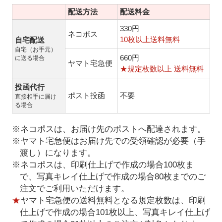
配送方法
配送料金
330円
ネコポス
10枚以上送料無料
自宅配送
自宅（お手元）
660円
に送る場合
ヤマト宅急便
★規定枚数以上 送料無料
投函代行
ポスト投函
不要
直接相手に届け
る場合
※ネコポスは、お届け先のポストへ配達されます。
※ヤマト宅急便はお届け先での受領確認が必要（手
渡し）になります。
※ネコポスは、印刷仕上げで作成の場合100枚ま
で、写真キレイ仕上げで作成の場合80枚までのご
注文でご利用いただけます。
★
ヤマト宅急便の送料無料となる規定枚数は、印刷
仕上げで作成の場合101枚以上、写真キレイ仕上げ