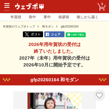
0
年賀状
喪中
寒中
挨拶状
推しから届く
年賀状のウェブポトップ
和モダン
gfp20260164
2026年用年賀状の受付は
終了いたしました。
2027年（未年）用年賀状の受付は
2026年10月に開始予定です。
gfp20260164 和モダン
気に入り