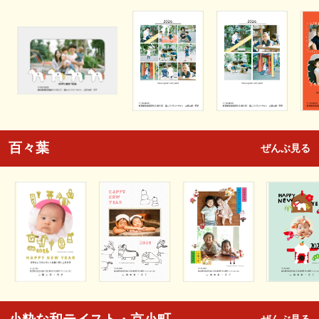
百々葉
ぜんぶ見る