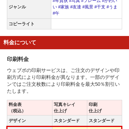
#年賀状
#写真
#フレーム
#かわい
ジャンル
い
#家族
#友達
#風景
#干支
#うま
#午
コピーライト
料金について
印刷料金
ウェブポの印刷サービスは、ご注文のデザインや印
刷方式により印刷料金が異なります。一部のデザイ
ンではご注文枚数により印刷料金を最大50％割引い
たします。
料金表
写真キレイ
印刷
（税込）
仕上げ
仕上げ
デザイン
スタンダード
スタンダード