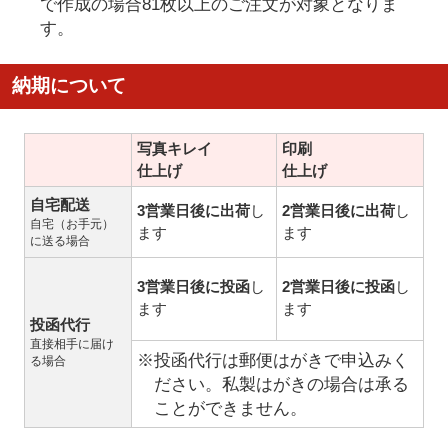
で作成の場合81枚以上のご注文が対象となりま
す。
納期について
写真キレイ
印刷
仕上げ
仕上げ
自宅配送
3営業日後に出荷
し
2営業日後に出荷
し
自宅（お手元）
ます
ます
に送る場合
3営業日後に投函
し
2営業日後に投函
し
ます
ます
投函代行
直接相手に届け
※投函代行は郵便はがきで申込みく
る場合
ださい。私製はがきの場合は承る
ことができません。