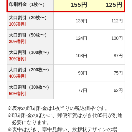
155円
125円
印刷料金（1枚〜）
大口割引（20枚〜）
139円
112円
10%割引
大口割引（50枚〜）
124円
100円
20%割引
大口割引（100枚〜）
108円
87円
30%割引
大口割引（200枚〜）
93円
75円
40%割引
大口割引（300枚〜）
77円
62円
50%割引
※表示の印刷料金は1枚当りの税込価格です。
※印刷料金のほかに、郵便年賀はがき代85円が別途
必要になります。
※喪中はがき、寒中見舞い、挨拶状デザインの場