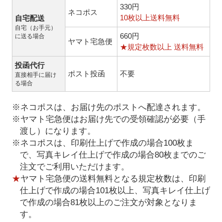
330円
ネコポス
10枚以上送料無料
自宅配送
自宅（お手元）
660円
に送る場合
ヤマト宅急便
★規定枚数以上 送料無料
投函代行
ポスト投函
不要
直接相手に届け
る場合
※ネコポスは、お届け先のポストへ配達されます。
※ヤマト宅急便はお届け先での受領確認が必要（手
渡し）になります。
※ネコポスは、印刷仕上げで作成の場合100枚ま
で、写真キレイ仕上げで作成の場合80枚までのご
注文でご利用いただけます。
★
ヤマト宅急便の送料無料となる規定枚数は、印刷
仕上げで作成の場合101枚以上、写真キレイ仕上げ
で作成の場合81枚以上のご注文が対象となりま
す。