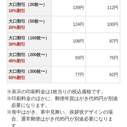
大口割引（20枚〜）
139円
112円
10%割引
大口割引（50枚〜）
124円
100円
20%割引
大口割引（100枚〜）
108円
87円
30%割引
大口割引（200枚〜）
93円
75円
40%割引
大口割引（300枚〜）
77円
62円
50%割引
※表示の印刷料金は1枚当りの税込価格です。
※印刷料金のほかに、郵便年賀はがき代85円が別途
必要になります。
※喪中はがき、寒中見舞い、挨拶状デザインの場
合、通常郵便はがき代85円が別途必要になりま
す。