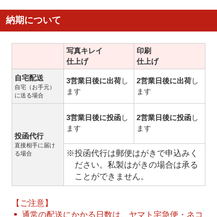
納期について
写真キレイ
印刷
仕上げ
仕上げ
自宅配送
3営業日後に出荷
し
2営業日後に出荷
し
自宅（お手元）
ます
ます
に送る場合
3営業日後に投函
し
2営業日後に投函
し
ます
ます
投函代行
直接相手に届け
※投函代行は郵便はがきで申込みく
る場合
ださい。私製はがきの場合は承る
ことができません。
【ご注意】
通常の配送にかかる日数は、ヤマト宅急便・ネコ