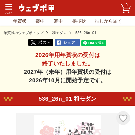
0
年賀状
喪中
寒中
挨拶状
推しから届く
年賀状のウェブポトップ
和モダン
536_26n_01
2026年用年賀状の受付は
終了いたしました。
2027年（未年）用年賀状の受付は
2026年10月に開始予定です。
536_26n_01 和モダン
気に入り