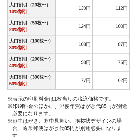
大口割引（20枚〜）
139円
112円
10%割引
大口割引（50枚〜）
124円
100円
20%割引
大口割引（100枚〜）
108円
87円
30%割引
大口割引（200枚〜）
93円
75円
40%割引
大口割引（300枚〜）
77円
62円
50%割引
※表示の印刷料金は1枚当りの税込価格です。
※印刷料金のほかに、郵便年賀はがき代85円が別途
必要になります。
※喪中はがき、寒中見舞い、挨拶状デザインの場
合、通常郵便はがき代85円が別途必要になりま
す。