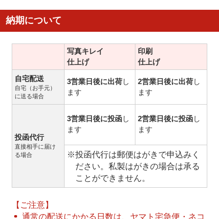
納期について
写真キレイ
印刷
仕上げ
仕上げ
自宅配送
3営業日後に出荷
し
2営業日後に出荷
し
自宅（お手元）
ます
ます
に送る場合
3営業日後に投函
し
2営業日後に投函
し
ます
ます
投函代行
直接相手に届け
※投函代行は郵便はがきで申込みく
る場合
ださい。私製はがきの場合は承る
ことができません。
【ご注意】
通常の配送にかかる日数は、ヤマト宅急便・ネコ