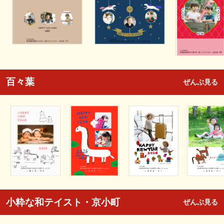
百々葉
ぜんぶ見る
小粋な和テイスト・京小町
ぜんぶ見る