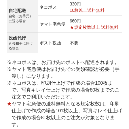
330円
ネコポス
10枚以上送料無料
自宅配送
自宅（お手元）
660円
に送る場合
ヤマト宅急便
★規定枚数以上 送料無料
投函代行
ポスト投函
不要
直接相手に届け
る場合
※ネコポスは、お届け先のポストへ配達されます。
※ヤマト宅急便はお届け先での受領確認が必要（手
渡し）になります。
※ネコポスは、印刷仕上げで作成の場合100枚ま
で、写真キレイ仕上げで作成の場合80枚までのご
注文でご利用いただけます。
★
ヤマト宅急便の送料無料となる規定枚数は、印刷
仕上げで作成の場合101枚以上、写真キレイ仕上げ
で作成の場合81枚以上のご注文が対象となりま
す。