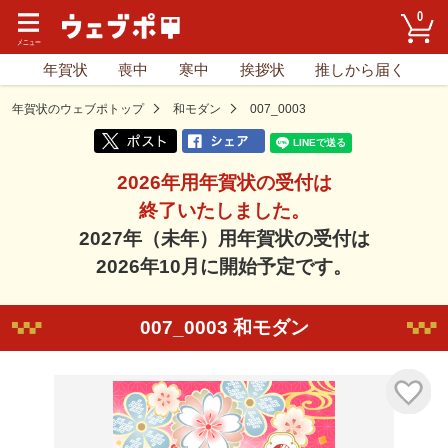
0
年賀状
喪中
寒中
挨拶状
推しから届く
年賀状のウェブポトップ
和モダン
007_0003
2026年用年賀状の受付は
終了いたしました。
2027年（未年）用年賀状の受付は
2026年10月に開始予定です。
007_0003 和モダン
気に入り