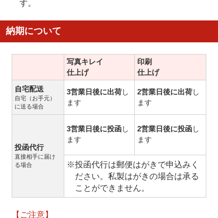
す。
納期について
写真キレイ
印刷
仕上げ
仕上げ
自宅配送
3営業日後に出荷
し
2営業日後に出荷
し
自宅（お手元）
ます
ます
に送る場合
3営業日後に投函
し
2営業日後に投函
し
ます
ます
投函代行
直接相手に届け
※投函代行は郵便はがきで申込みく
る場合
ださい。私製はがきの場合は承る
ことができません。
【ご注意】