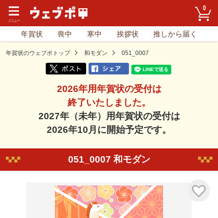
0
年賀状
喪中
寒中
挨拶状
推しから届く
年賀状のウェブポトップ
和モダン
051_0007
2026年用年賀状の受付は
終了いたしました。
2027年（未年）用年賀状の受付は
2026年10月に開始予定です。
051_0007 和モダン
気に入り