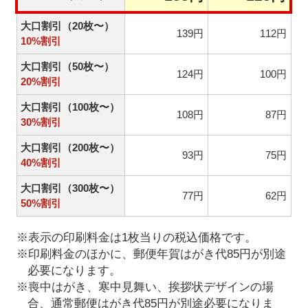
大口割引（20枚〜）
139円
112円
10%割引
大口割引（50枚〜）
124円
100円
20%割引
大口割引（100枚〜）
108円
87円
30%割引
大口割引（200枚〜）
93円
75円
40%割引
大口割引（300枚〜）
77円
62円
50%割引
※表示の印刷料金は1枚当りの税込価格です。
※印刷料金のほかに、郵便年賀はがき代85円が別途
必要になります。
※喪中はがき、寒中見舞い、挨拶状デザインの場
合、通常郵便はがき代85円が別途必要になりま