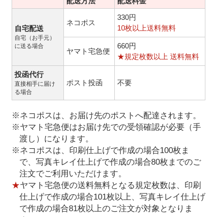
配送方法
配送料金
330円
ネコポス
10枚以上送料無料
自宅配送
自宅（お手元）
660円
に送る場合
ヤマト宅急便
★規定枚数以上 送料無料
投函代行
ポスト投函
不要
直接相手に届け
る場合
※ネコポスは、お届け先のポストへ配達されます。
※ヤマト宅急便はお届け先での受領確認が必要（手
渡し）になります。
※ネコポスは、印刷仕上げで作成の場合100枚ま
で、写真キレイ仕上げで作成の場合80枚までのご
注文でご利用いただけます。
★
ヤマト宅急便の送料無料となる規定枚数は、印刷
仕上げで作成の場合101枚以上、写真キレイ仕上げ
で作成の場合81枚以上のご注文が対象となりま