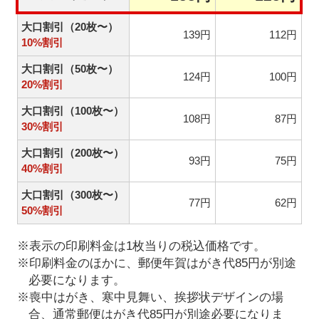
大口割引（20枚〜）
139円
112円
10%割引
大口割引（50枚〜）
124円
100円
20%割引
大口割引（100枚〜）
108円
87円
30%割引
大口割引（200枚〜）
93円
75円
40%割引
大口割引（300枚〜）
77円
62円
50%割引
※表示の印刷料金は1枚当りの税込価格です。
※印刷料金のほかに、郵便年賀はがき代85円が別途
必要になります。
※喪中はがき、寒中見舞い、挨拶状デザインの場
合、通常郵便はがき代85円が別途必要になりま