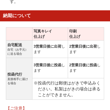
す。
納期について
写真キレイ
印刷
仕上げ
仕上げ
自宅配送
3営業日後に出荷
し
2営業日後に出荷
し
自宅（お手元）
ます
ます
に送る場合
3営業日後に投函
し
2営業日後に投函
し
ます
ます
投函代行
直接相手に届け
※投函代行は郵便はがきで申込みく
る場合
ださい。私製はがきの場合は承る
ことができません。
【ご注意】