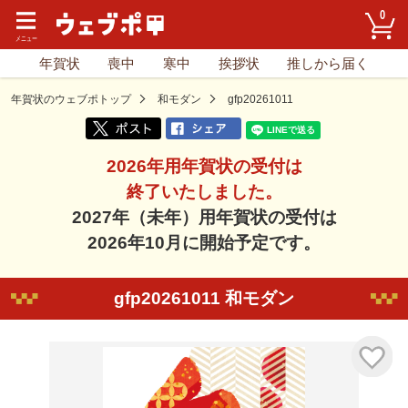
0
年賀状
喪中
寒中
挨拶状
推しから届く
年賀状のウェブポトップ
和モダン
gfp20261011
2026年用年賀状の受付は
終了いたしました。
2027年（未年）用年賀状の受付は
2026年10月に開始予定です。
gfp20261011 和モダン
気に入り