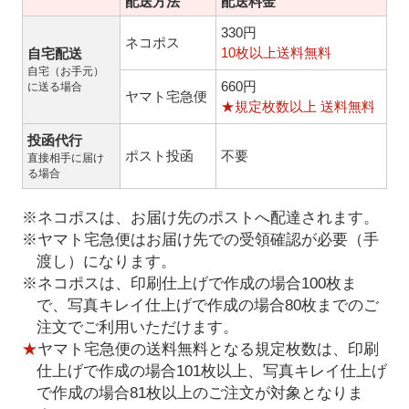
配送方法
配送料金
330円
ネコポス
10枚以上送料無料
自宅配送
自宅（お手元）
660円
に送る場合
ヤマト宅急便
★規定枚数以上 送料無料
投函代行
ポスト投函
不要
直接相手に届け
る場合
※ネコポスは、お届け先のポストへ配達されます。
※ヤマト宅急便はお届け先での受領確認が必要（手
渡し）になります。
※ネコポスは、印刷仕上げで作成の場合100枚ま
で、写真キレイ仕上げで作成の場合80枚までのご
注文でご利用いただけます。
★
ヤマト宅急便の送料無料となる規定枚数は、印刷
仕上げで作成の場合101枚以上、写真キレイ仕上げ
で作成の場合81枚以上のご注文が対象となりま