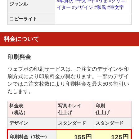
#年賀状
#干支
#午
#うま
#クリエ
ジャンル
イター
#デザイン
#和風
#筆文字
コピーライト
料金について
印刷料金
ウェブポの印刷サービスは、ご注文のデザインや印
刷方式により印刷料金が異なります。一部のデザイ
ンではご注文枚数により印刷料金を最大50％割引い
たします。
料金表
写真キレイ
印刷
（税込）
仕上げ
仕上げ
デザイン
スタンダード
スタンダード
155円
125円
印刷料金（1枚〜）