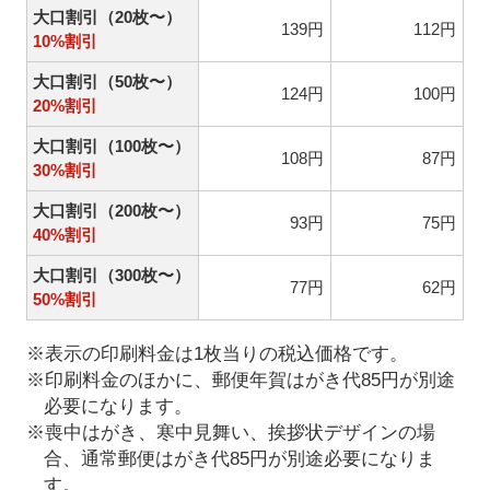
大口割引（20枚〜）
139円
112円
10%割引
大口割引（50枚〜）
124円
100円
20%割引
大口割引（100枚〜）
108円
87円
30%割引
大口割引（200枚〜）
93円
75円
40%割引
大口割引（300枚〜）
77円
62円
50%割引
※表示の印刷料金は1枚当りの税込価格です。
※印刷料金のほかに、郵便年賀はがき代85円が別途
必要になります。
※喪中はがき、寒中見舞い、挨拶状デザインの場
合、通常郵便はがき代85円が別途必要になりま
す。