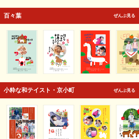
百々葉
ぜんぶ見る
小粋な和テイスト・京小町
ぜんぶ見る