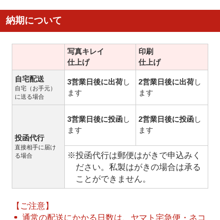
納期について
写真キレイ
印刷
仕上げ
仕上げ
自宅配送
3営業日後に出荷
し
2営業日後に出荷
し
自宅（お手元）
ます
ます
に送る場合
3営業日後に投函
し
2営業日後に投函
し
ます
ます
投函代行
直接相手に届け
※投函代行は郵便はがきで申込みく
る場合
ださい。私製はがきの場合は承る
ことができません。
【ご注意】
通常の配送にかかる日数は、ヤマト宅急便・ネコ