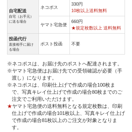
330円
ネコポス
10枚以上送料無料
自宅配送
自宅（お手元）
660円
に送る場合
ヤマト宅急便
★規定枚数以上 送料無料
投函代行
ポスト投函
不要
直接相手に届け
る場合
※ネコポスは、お届け先のポストへ配達されます。
※ヤマト宅急便はお届け先での受領確認が必要（手
渡し）になります。
※ネコポスは、印刷仕上げで作成の場合100枚ま
で、写真キレイ仕上げで作成の場合80枚までのご
注文でご利用いただけます。
★
ヤマト宅急便の送料無料となる規定枚数は、印刷
仕上げで作成の場合101枚以上、写真キレイ仕上げ
で作成の場合81枚以上のご注文が対象となりま
す。