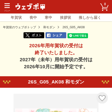
0
年賀状
喪中
寒中
挨拶状
推しから届く
年賀状のウェブポトップ
和モダン
26S_G05_AK08
2026年用年賀状の受付は
終了いたしました。
2027年（未年）用年賀状の受付は
2026年10月に開始予定です。
26S_G05_AK08 和モダン
気に入り