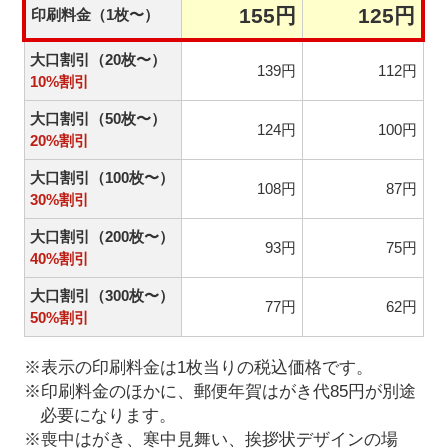
155円
125円
印刷料金（1枚〜）
大口割引（20枚〜）
139円
112円
10%割引
大口割引（50枚〜）
124円
100円
20%割引
大口割引（100枚〜）
108円
87円
30%割引
大口割引（200枚〜）
93円
75円
40%割引
大口割引（300枚〜）
77円
62円
50%割引
※表示の印刷料金は1枚当りの税込価格です。
※印刷料金のほかに、郵便年賀はがき代85円が別途
必要になります。
※喪中はがき、寒中見舞い、挨拶状デザインの場