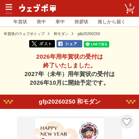
0
年賀状
喪中
寒中
挨拶状
推しから届く
年賀状のウェブポトップ
和モダン
gfp20260250
2026年用年賀状の受付は
終了いたしました。
2027年（未年）用年賀状の受付は
2026年10月に開始予定です。
gfp20260250 和モダン
気に入り