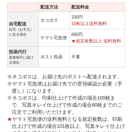
配送方法
配送料金
330円
ネコポス
10枚以上送料無料
自宅配送
自宅（お手元）
660円
に送る場合
ヤマト宅急便
★規定枚数以上 送料無料
投函代行
ポスト投函
不要
直接相手に届け
る場合
※ネコポスは、お届け先のポストへ配達されます。
※ヤマト宅急便はお届け先での受領確認が必要（手
渡し）になります。
※ネコポスは、印刷仕上げで作成の場合100枚ま
で、写真キレイ仕上げで作成の場合80枚までのご
注文でご利用いただけます。
★
ヤマト宅急便の送料無料となる規定枚数は、印刷
仕上げで作成の場合101枚以上、写真キレイ仕上げ