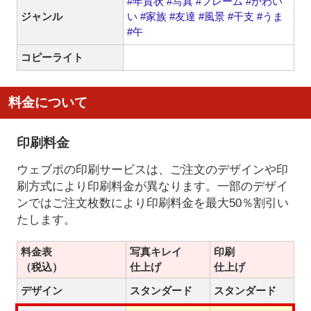
#年賀状
#写真
#フレーム
#かわい
ジャンル
い
#家族
#友達
#風景
#干支
#うま
#午
コピーライト
料金について
印刷料金
ウェブポの印刷サービスは、ご注文のデザインや印
刷方式により印刷料金が異なります。一部のデザイ
ンではご注文枚数により印刷料金を最大50％割引い
たします。
料金表
写真キレイ
印刷
（税込）
仕上げ
仕上げ
デザイン
スタンダード
スタンダード