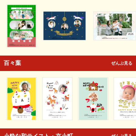
百々葉
ぜんぶ見る