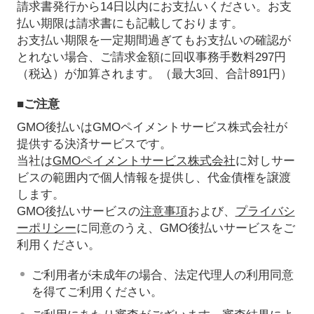
請求書発行から14日以内にお支払いください。お支
払い期限は請求書にも記載しております。
お支払い期限を一定期間過ぎてもお支払いの確認が
とれない場合、ご請求金額に回収事務手数料297円
（税込）が加算されます。（最大3回、合計891円）
■ご注意
GMO後払いはGMOペイメントサービス株式会社が
提供する決済サービスです。
当社は
GMOペイメントサービス株式会社
に対しサー
ビスの範囲内で個人情報を提供し、代金債権を譲渡
します。
GMO後払いサービスの
注意事項
および、
プライバシ
ーポリシー
に同意のうえ、GMO後払いサービスをご
利用ください。
ご利用者が未成年の場合、法定代理人の利用同意
を得てご利用ください。