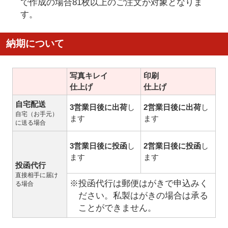
で作成の場合81枚以上のご注文が対象となりま
す。
納期について
写真キレイ
印刷
仕上げ
仕上げ
自宅配送
3営業日後に出荷
し
2営業日後に出荷
し
自宅（お手元）
ます
ます
に送る場合
3営業日後に投函
し
2営業日後に投函
し
ます
ます
投函代行
直接相手に届け
※投函代行は郵便はがきで申込みく
る場合
ださい。私製はがきの場合は承る
ことができません。