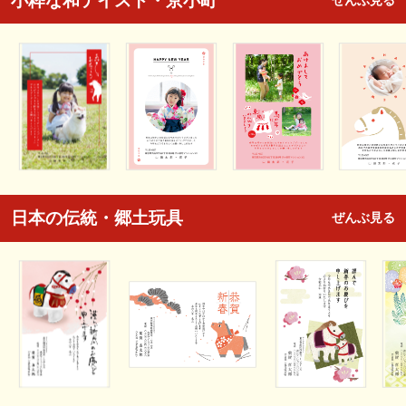
小粋な和テイスト・京小町
ぜんぶ見る
日本の伝統・郷土玩具
ぜんぶ見る