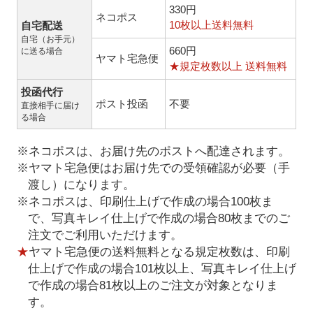
330円
ネコポス
10枚以上送料無料
自宅配送
自宅（お手元）
660円
に送る場合
ヤマト宅急便
★規定枚数以上 送料無料
投函代行
ポスト投函
不要
直接相手に届け
る場合
※ネコポスは、お届け先のポストへ配達されます。
※ヤマト宅急便はお届け先での受領確認が必要（手
渡し）になります。
※ネコポスは、印刷仕上げで作成の場合100枚ま
で、写真キレイ仕上げで作成の場合80枚までのご
注文でご利用いただけます。
★
ヤマト宅急便の送料無料となる規定枚数は、印刷
仕上げで作成の場合101枚以上、写真キレイ仕上げ
で作成の場合81枚以上のご注文が対象となりま
す。