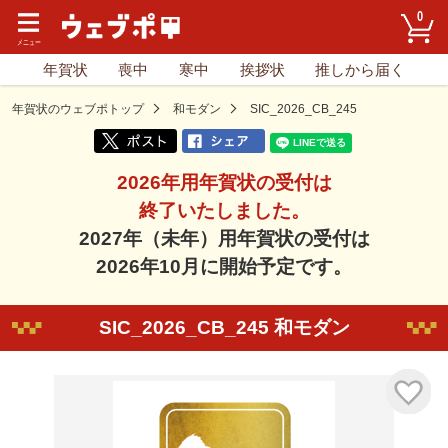
0
年賀状
喪中
寒中
挨拶状
推しから届く
年賀状のウェブポトップ
和モダン
SIC_2026_CB_245
2026年用年賀状の受付は
終了いたしました。
2027年（未年）用年賀状の受付は
2026年10月に開始予定です。
SIC_2026_CB_245 和モダン
気に入り