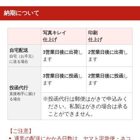
納期について
写真キレイ
印刷
仕上げ
仕上げ
自宅配送
3営業日後に出荷
し
2営業日後に出荷
し
自宅（お手元）
ます
ます
に送る場合
3営業日後に投函
し
2営業日後に投函
し
ます
ます
投函代行
直接相手に届け
※投函代行は郵便はがきで申込みく
る場合
ださい。私製はがきの場合は承る
ことができません。
【ご注意】
通常の配送にかかる日数は、ヤマト宅急便・ネコ