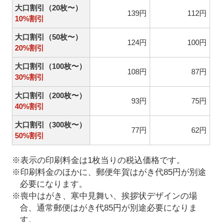
大口割引（20枚〜）
139円
112円
10%割引
大口割引（50枚〜）
124円
100円
20%割引
大口割引（100枚〜）
108円
87円
30%割引
大口割引（200枚〜）
93円
75円
40%割引
大口割引（300枚〜）
77円
62円
50%割引
※表示の印刷料金は1枚当りの税込価格です。
※印刷料金のほかに、郵便年賀はがき代85円が別途
必要になります。
※喪中はがき、寒中見舞い、挨拶状デザインの場
合、通常郵便はがき代85円が別途必要になりま
す。