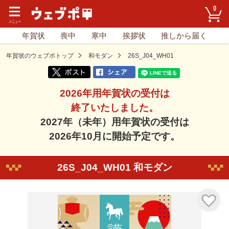
0
年賀状
喪中
寒中
挨拶状
推しから届く
年賀状のウェブポトップ
和モダン
26S_J04_WH01
2026年用年賀状の受付は
終了いたしました。
2027年（未年）用年賀状の受付は
2026年10月に開始予定です。
26S_J04_WH01 和モダン
気に入り