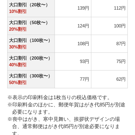
大口割引（20枚〜）
139円
112円
10%割引
大口割引（50枚〜）
124円
100円
20%割引
大口割引（100枚〜）
108円
87円
30%割引
大口割引（200枚〜）
93円
75円
40%割引
大口割引（300枚〜）
77円
62円
50%割引
※表示の印刷料金は1枚当りの税込価格です。
※印刷料金のほかに、郵便年賀はがき代85円が別途
必要になります。
※喪中はがき、寒中見舞い、挨拶状デザインの場
合、通常郵便はがき代85円が別途必要になりま
す。