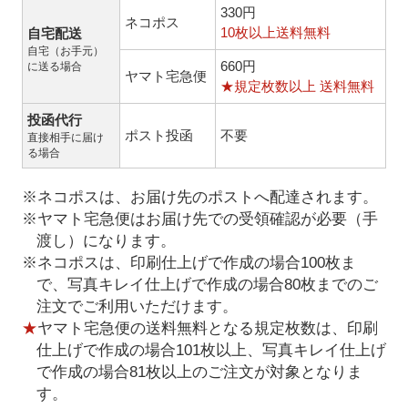
330円
ネコポス
10枚以上送料無料
自宅配送
自宅（お手元）
660円
に送る場合
ヤマト宅急便
★規定枚数以上 送料無料
投函代行
ポスト投函
不要
直接相手に届け
る場合
※ネコポスは、お届け先のポストへ配達されます。
※ヤマト宅急便はお届け先での受領確認が必要（手
渡し）になります。
※ネコポスは、印刷仕上げで作成の場合100枚ま
で、写真キレイ仕上げで作成の場合80枚までのご
注文でご利用いただけます。
★
ヤマト宅急便の送料無料となる規定枚数は、印刷
仕上げで作成の場合101枚以上、写真キレイ仕上げ
で作成の場合81枚以上のご注文が対象となりま
す。