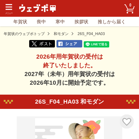
0
年賀状
喪中
寒中
挨拶状
推しから届く
年賀状のウェブポトップ
和モダン
26S_F04_HA03
2026年用年賀状の受付は
終了いたしました。
2027年（未年）用年賀状の受付は
2026年10月に開始予定です。
26S_F04_HA03 和モダン
気に入り