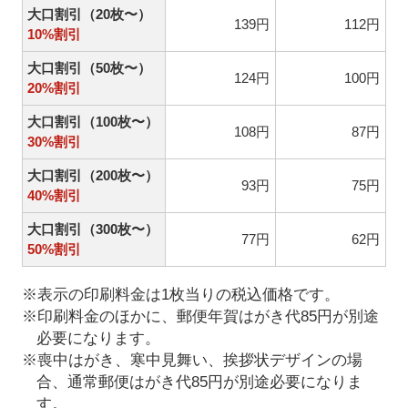
大口割引（20枚〜）
139円
112円
10%割引
大口割引（50枚〜）
124円
100円
20%割引
大口割引（100枚〜）
108円
87円
30%割引
大口割引（200枚〜）
93円
75円
40%割引
大口割引（300枚〜）
77円
62円
50%割引
※表示の印刷料金は1枚当りの税込価格です。
※印刷料金のほかに、郵便年賀はがき代85円が別途
必要になります。
※喪中はがき、寒中見舞い、挨拶状デザインの場
合、通常郵便はがき代85円が別途必要になりま
す。