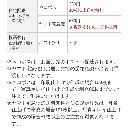
330円
ネコポス
10枚以上送料無料
自宅配送
自宅（お手元）
660円
に送る場合
ヤマト宅急便
★規定枚数以上 送料無料
投函代行
ポスト投函
不要
直接相手に届け
る場合
※ネコポスは、お届け先のポストへ配達されます。
※ヤマト宅急便はお届け先での受領確認が必要（手
渡し）になります。
※ネコポスは、印刷仕上げで作成の場合100枚ま
で、写真キレイ仕上げで作成の場合80枚までのご
注文でご利用いただけます。
★
ヤマト宅急便の送料無料となる規定枚数は、印刷
仕上げで作成の場合101枚以上、写真キレイ仕上げ
で作成の場合81枚以上のご注文が対象となりま
す。