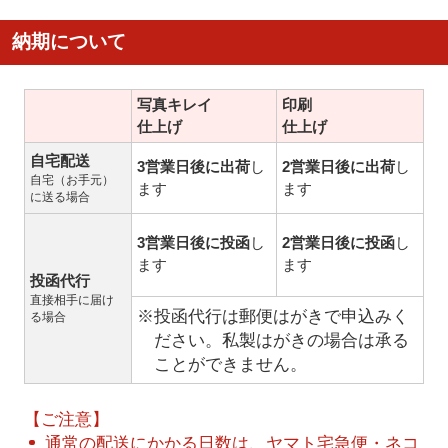
納期について
写真キレイ
印刷
仕上げ
仕上げ
自宅配送
3営業日後に出荷
し
2営業日後に出荷
し
自宅（お手元）
ます
ます
に送る場合
3営業日後に投函
し
2営業日後に投函
し
ます
ます
投函代行
直接相手に届け
※投函代行は郵便はがきで申込みく
る場合
ださい。私製はがきの場合は承る
ことができません。
【ご注意】
通常の配送にかかる日数は、ヤマト宅急便・ネコ