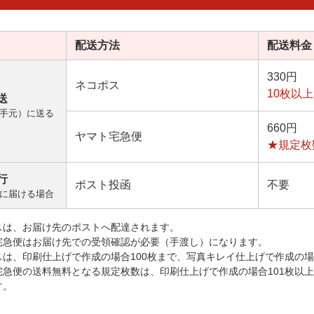
配送方法
配送料金
330円
ネコポス
10枚以
送
手元）に送る
660円
ヤマト宅急便
★規定枚
行
ポスト投函
不要
に届ける場合
スは、お届け先のポストへ配達されます。
宅急便はお届け先での受領確認が必要（手渡し）になります。
スは、印刷仕上げで作成の場合100枚まで、写真キレイ仕上げで作成の場
宅急便の送料無料となる規定枚数は、印刷仕上げで作成の場合101枚以
す。