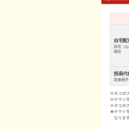
自宅配
自宅（お
場合
投函代
直接相手
※ネコポ
※ヤマト
※ネコポ
★
ヤマト
なりま