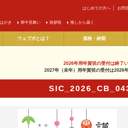
はじめての方へ
お問
はがき
寒中
見舞い
挨拶状
推しから届く
ウェブポとは？
価格・納期
2026年用年賀状の受付は
終了
2027年（未年）用年賀状の受付は
202
SIC_2026_CB_0
に入り