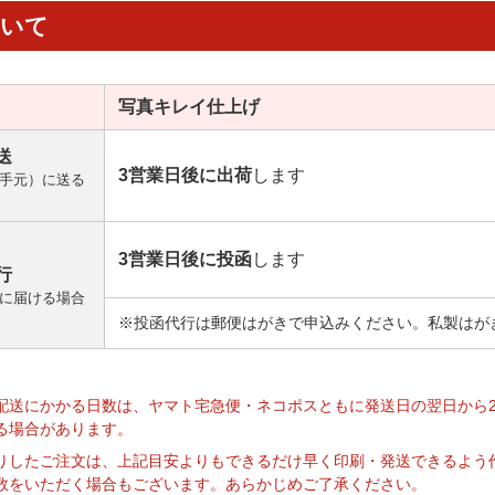
ついて
写真キレイ
仕上げ
送
3営業日後に出荷
します
手元）に送る
3営業日後に投函
します
行
に届ける場合
※投函代行は郵便はがきで申込みください。私製はが
】
配送にかかる日数は、ヤマト宅急便・ネコポスともに発送日の翌日から
る場合があります。
りしたご注文は、上記目安よりもできるだけ早く印刷・発送できるよう
数をいただく場合もございます。あらかじめご了承ください。