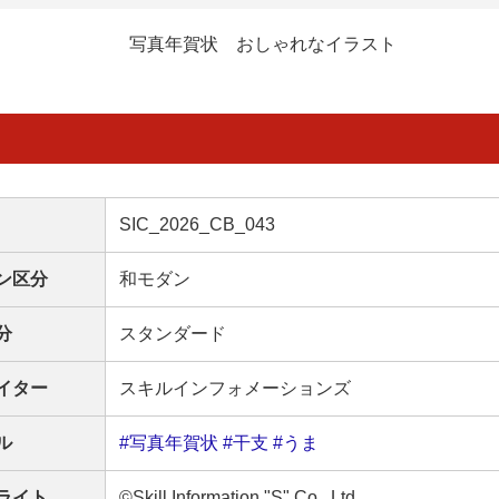
写真年賀状 おしゃれなイラスト
SIC_2026_CB_043
ン区分
和モダン
分
スタンダード
イター
スキルインフォメーションズ
ル
#写真年賀状
#干支
#うま
ライト
©Skill Information "S" Co., Ltd.