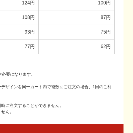
124円
100円
108円
87円
93円
75円
77円
62円
途必要になります。
一デザインを同一カート内で複数回ご注文の場合、1回のご利
同時に注文することができません。
ません。