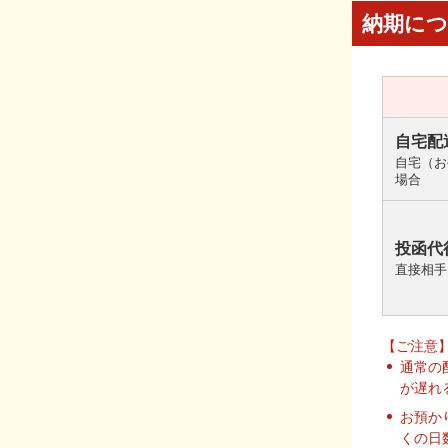
納期に
自宅配
自宅（お
場合
投函代
直接相手
【ご注意
通常の
が遅れ
お預か
くの日