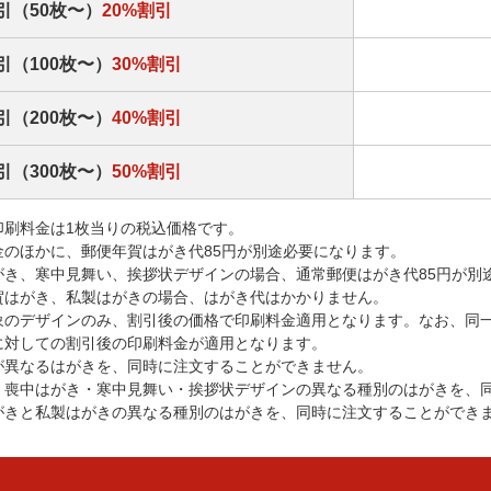
引（50枚〜）
20%割引
引（100枚〜）
30%割引
引（200枚〜）
40%割引
引（300枚〜）
50%割引
印刷料金は1枚当りの税込価格です。
金のほかに、郵便年賀はがき代85円が別途必要になります。
がき、寒中見舞い、挨拶状デザインの場合、通常郵便はがき代85円が別
賀はがき、私製はがきの場合、はがき代はかかりません。
象のデザインのみ、割引後の価格で印刷料金適用となります。なお、同
に対しての割引後の印刷料金が適用となります。
が異なるはがきを、同時に注文することができません。
・喪中はがき・寒中見舞い・挨拶状デザインの異なる種別のはがきを、
がきと私製はがきの異なる種別のはがきを、同時に注文することができ