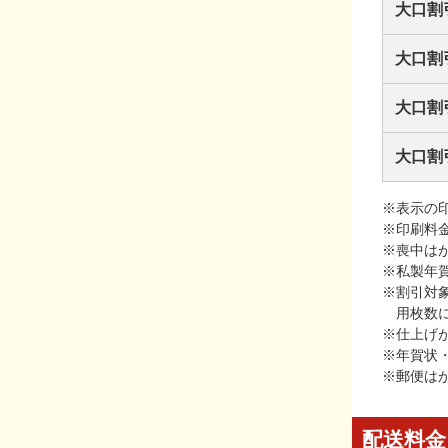
大口割
大口割
大口割
大口割
※表示の
※印刷料
※喪中は
※私製年
※割引対
用枚数
※仕上げ
※年賀状
※郵便は
配送料金