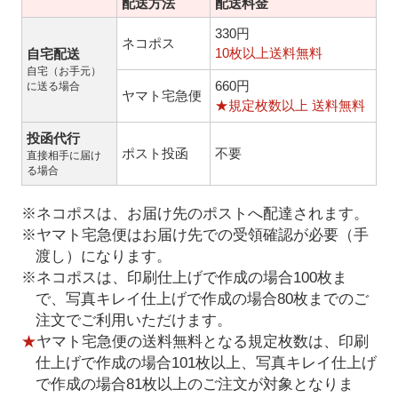
配送方法
配送料金
330円
ネコポス
10枚以上送料無料
自宅配送
自宅（お手元）
660円
に送る場合
ヤマト宅急便
★規定枚数以上 送料無料
投函代行
ポスト投函
不要
直接相手に届け
る場合
※ネコポスは、お届け先のポストへ配達されます。
※ヤマト宅急便はお届け先での受領確認が必要（手
渡し）になります。
※ネコポスは、印刷仕上げで作成の場合100枚ま
で、写真キレイ仕上げで作成の場合80枚までのご
注文でご利用いただけます。
★
ヤマト宅急便の送料無料となる規定枚数は、印刷
仕上げで作成の場合101枚以上、写真キレイ仕上げ
で作成の場合81枚以上のご注文が対象となりま