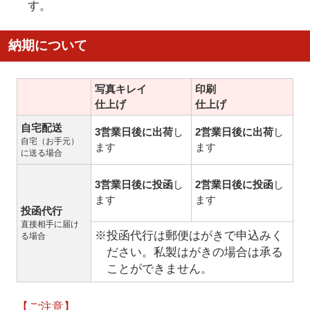
す。
納期について
写真キレイ
印刷
仕上げ
仕上げ
自宅配送
3営業日後に出荷
し
2営業日後に出荷
し
自宅（お手元）
ます
ます
に送る場合
3営業日後に投函
し
2営業日後に投函
し
ます
ます
投函代行
直接相手に届け
※投函代行は郵便はがきで申込みく
る場合
ださい。私製はがきの場合は承る
ことができません。
【ご注意】