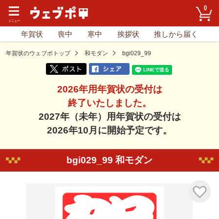
0
年賀状
喪中
寒中
挨拶状
推しから届く
年賀状のウェブポトップ
和モダン
bgi029_99
2026年用年賀状の受付は
終了いたしました。
2027年（未年）用年賀状の受付は
2026年10月に開始予定です。
bgi029_99 和モダン
気に入り