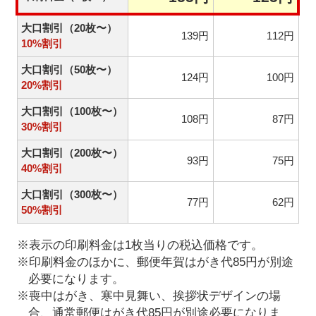
大口割引（20枚〜）
139円
112円
10%割引
大口割引（50枚〜）
124円
100円
20%割引
大口割引（100枚〜）
108円
87円
30%割引
大口割引（200枚〜）
93円
75円
40%割引
大口割引（300枚〜）
77円
62円
50%割引
※表示の印刷料金は1枚当りの税込価格です。
※印刷料金のほかに、郵便年賀はがき代85円が別途
必要になります。
※喪中はがき、寒中見舞い、挨拶状デザインの場
合、通常郵便はがき代85円が別途必要になりま