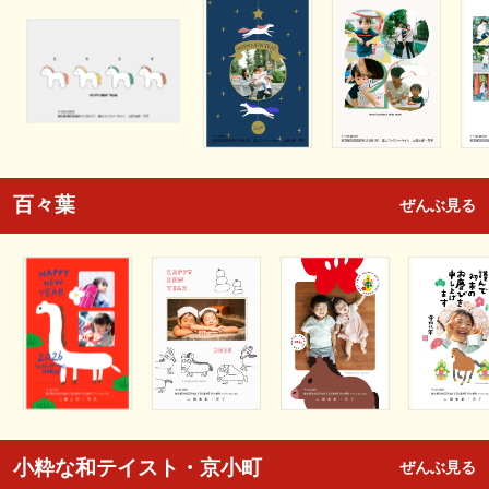
百々葉
ぜんぶ見る
小粋な和テイスト・京小町
ぜんぶ見る