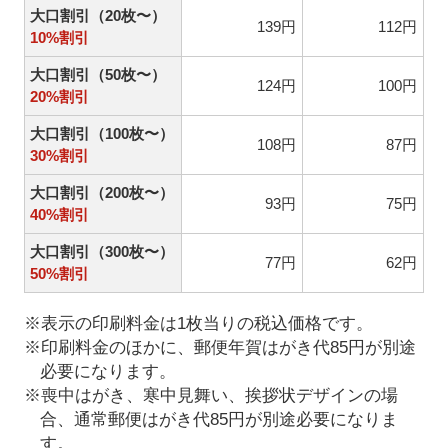
大口割引（20枚〜）
139円
112円
10%割引
大口割引（50枚〜）
124円
100円
20%割引
大口割引（100枚〜）
108円
87円
30%割引
大口割引（200枚〜）
93円
75円
40%割引
大口割引（300枚〜）
77円
62円
50%割引
※表示の印刷料金は1枚当りの税込価格です。
※印刷料金のほかに、郵便年賀はがき代85円が別途
必要になります。
※喪中はがき、寒中見舞い、挨拶状デザインの場
合、通常郵便はがき代85円が別途必要になりま
す。