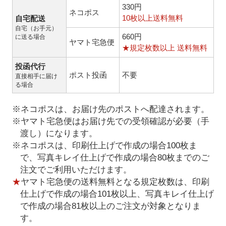
330円
ネコポス
10枚以上送料無料
自宅配送
自宅（お手元）
660円
に送る場合
ヤマト宅急便
★規定枚数以上 送料無料
投函代行
ポスト投函
不要
直接相手に届け
る場合
※ネコポスは、お届け先のポストへ配達されます。
※ヤマト宅急便はお届け先での受領確認が必要（手
渡し）になります。
※ネコポスは、印刷仕上げで作成の場合100枚ま
で、写真キレイ仕上げで作成の場合80枚までのご
注文でご利用いただけます。
★
ヤマト宅急便の送料無料となる規定枚数は、印刷
仕上げで作成の場合101枚以上、写真キレイ仕上げ
で作成の場合81枚以上のご注文が対象となりま
す。