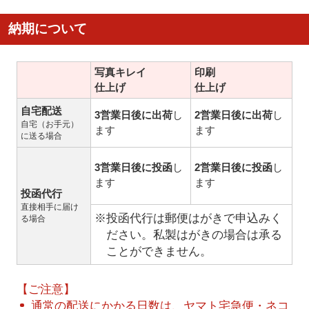
納期について
写真キレイ
印刷
仕上げ
仕上げ
自宅配送
3営業日後に出荷
し
2営業日後に出荷
し
自宅（お手元）
ます
ます
に送る場合
3営業日後に投函
し
2営業日後に投函
し
ます
ます
投函代行
直接相手に届け
※投函代行は郵便はがきで申込みく
る場合
ださい。私製はがきの場合は承る
ことができません。
【ご注意】
通常の配送にかかる日数は、ヤマト宅急便・ネコ