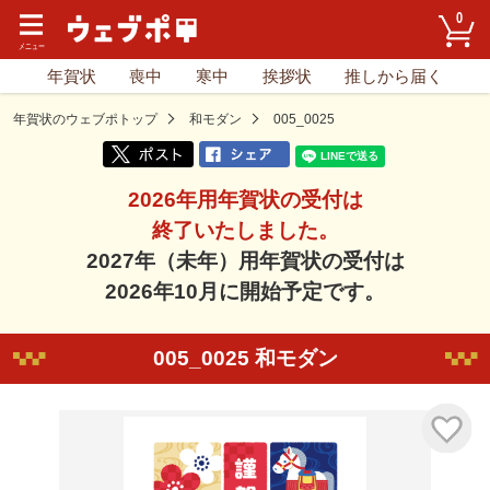
0
年賀状
喪中
寒中
挨拶状
推しから届く
年賀状のウェブポトップ
和モダン
005_0025
2026年用年賀状の受付は
終了いたしました。
2027年（未年）用年賀状の受付は
2026年10月に開始予定です。
005_0025 和モダン
気に入り