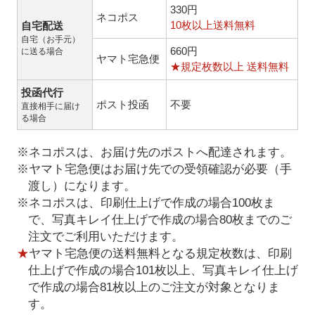
330円
ネコポス
10枚以上送料無料
自宅配送
自宅（お手元）
660円
に送る場合
ヤマト宅急便
★規定枚数以上 送料無料
投函代行
ポスト投函
不要
直接相手に届け
る場合
※ネコポスは、お届け先のポストへ配達されます。
※ヤマト宅急便はお届け先での受領確認が必要（手
渡し）になります。
※ネコポスは、印刷仕上げで作成の場合100枚ま
で、写真キレイ仕上げで作成の場合80枚までのご
注文でご利用いただけます。
★
ヤマト宅急便の送料無料となる規定枚数は、印刷
仕上げで作成の場合101枚以上、写真キレイ仕上げ
で作成の場合81枚以上のご注文が対象となりま
す。