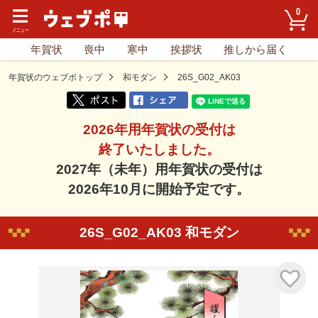
0
年賀状
喪中
寒中
挨拶状
推しから届く
年賀状のウェブポトップ
和モダン
26S_G02_AK03
2026年用年賀状の受付は
終了いたしました。
2027年（未年）用年賀状の受付は
2026年10月に開始予定です。
26S_G02_AK03 和モダン
気に入り