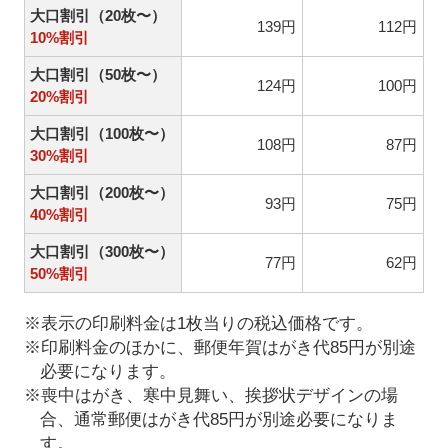
大口割引（20枚〜）
139円
112円
10%割引
大口割引（50枚〜）
124円
100円
20%割引
大口割引（100枚〜）
108円
87円
30%割引
大口割引（200枚〜）
93円
75円
40%割引
大口割引（300枚〜）
77円
62円
50%割引
※表示の印刷料金は1枚当りの税込価格です。
※印刷料金のほかに、郵便年賀はがき代85円が別途
必要になります。
※喪中はがき、寒中見舞い、挨拶状デザインの場
合、通常郵便はがき代85円が別途必要になりま
す。