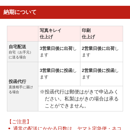
納期について
写真キレイ
印刷
仕上げ
仕上げ
自宅配送
3営業日後に出荷
し
2営業日後に出荷
し
自宅（お手元）
ます
ます
に送る場合
3営業日後に投函
し
2営業日後に投函
し
ます
ます
投函代行
直接相手に届け
※投函代行は郵便はがきで申込みく
る場合
ださい。私製はがきの場合は承る
ことができません。
【ご注意】
通常の配送にかかる日数は、ヤマト宅急便・ネコ