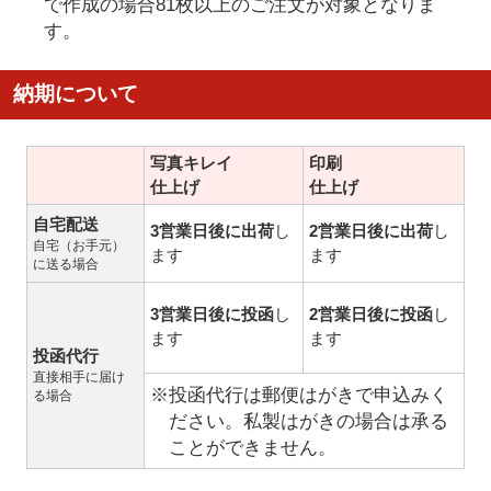
で作成の場合81枚以上のご注文が対象となりま
す。
納期について
写真キレイ
印刷
仕上げ
仕上げ
自宅配送
3営業日後に出荷
し
2営業日後に出荷
し
自宅（お手元）
ます
ます
に送る場合
3営業日後に投函
し
2営業日後に投函
し
ます
ます
投函代行
直接相手に届け
※投函代行は郵便はがきで申込みく
る場合
ださい。私製はがきの場合は承る
ことができません。