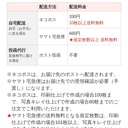
配送方法
配送料金
330円
ネコポス
10枚以上送料無料
自宅配送
自宅（お手元）
660円
に送る場合
ヤマト宅急便
★規定枚数以上 送料無料
投函代行
ポスト投函
不要
直接相手に届け
る場合
※ネコポスは、お届け先のポストへ配達されます。
※ヤマト宅急便はお届け先での受領確認が必要（手
渡し）になります。
※ネコポスは、印刷仕上げで作成の場合100枚ま
で、写真キレイ仕上げで作成の場合80枚までのご
注文でご利用いただけます。
★
ヤマト宅急便の送料無料となる規定枚数は、印刷
仕上げで作成の場合101枚以上、写真キレイ仕上げ