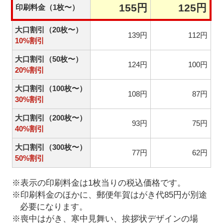
155円
125円
印刷料金（1枚〜）
大口割引（20枚〜）
139円
112円
10%割引
大口割引（50枚〜）
124円
100円
20%割引
大口割引（100枚〜）
108円
87円
30%割引
大口割引（200枚〜）
93円
75円
40%割引
大口割引（300枚〜）
77円
62円
50%割引
※表示の印刷料金は1枚当りの税込価格です。
※印刷料金のほかに、郵便年賀はがき代85円が別途
必要になります。
※喪中はがき、寒中見舞い、挨拶状デザインの場