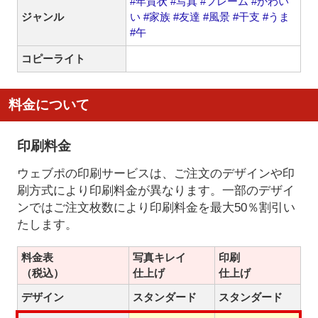
#年賀状
#写真
#フレーム
#かわい
ジャンル
い
#家族
#友達
#風景
#干支
#うま
#午
コピーライト
料金について
印刷料金
ウェブポの印刷サービスは、ご注文のデザインや印
刷方式により印刷料金が異なります。一部のデザイ
ンではご注文枚数により印刷料金を最大50％割引い
たします。
料金表
写真キレイ
印刷
（税込）
仕上げ
仕上げ
デザイン
スタンダード
スタンダード