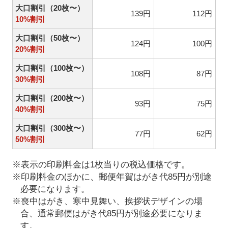
大口割引（20枚〜）
139円
112円
10%割引
大口割引（50枚〜）
124円
100円
20%割引
大口割引（100枚〜）
108円
87円
30%割引
大口割引（200枚〜）
93円
75円
40%割引
大口割引（300枚〜）
77円
62円
50%割引
※表示の印刷料金は1枚当りの税込価格です。
※印刷料金のほかに、郵便年賀はがき代85円が別途
必要になります。
※喪中はがき、寒中見舞い、挨拶状デザインの場
合、通常郵便はがき代85円が別途必要になりま
す。