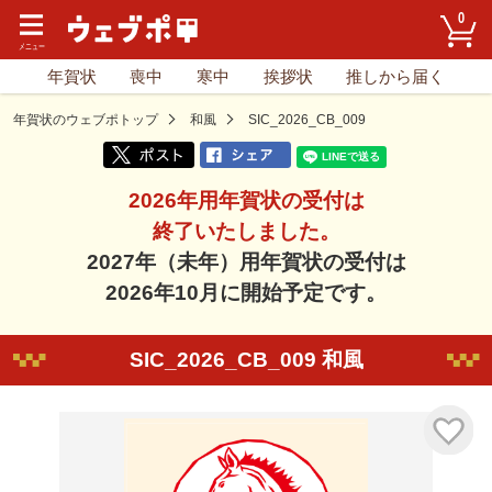
0
年賀状
喪中
寒中
挨拶状
推しから届く
年賀状のウェブポトップ
和風
SIC_2026_CB_009
2026年用年賀状の受付は
終了いたしました。
2027年（未年）用年賀状の受付は
2026年10月に開始予定です。
SIC_2026_CB_009 和風
気に入り