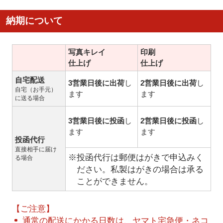
納期について
写真キレイ
印刷
仕上げ
仕上げ
自宅配送
3営業日後に出荷
し
2営業日後に出荷
し
自宅（お手元）
ます
ます
に送る場合
3営業日後に投函
し
2営業日後に投函
し
ます
ます
投函代行
直接相手に届け
※投函代行は郵便はがきで申込みく
る場合
ださい。私製はがきの場合は承る
ことができません。
【ご注意】
通常の配送にかかる日数は、ヤマト宅急便・ネコ