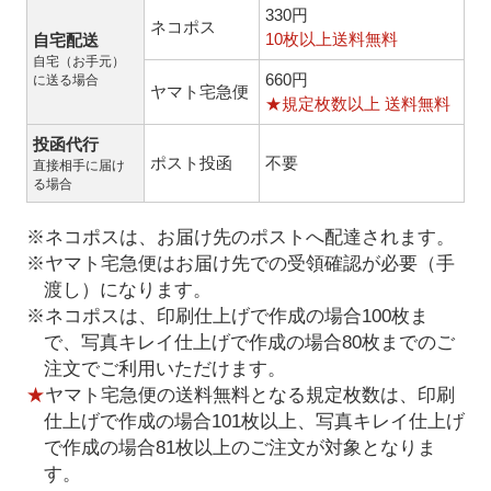
330円
ネコポス
10枚以上送料無料
自宅配送
自宅（お手元）
660円
に送る場合
ヤマト宅急便
★規定枚数以上 送料無料
投函代行
ポスト投函
不要
直接相手に届け
る場合
※ネコポスは、お届け先のポストへ配達されます。
※ヤマト宅急便はお届け先での受領確認が必要（手
渡し）になります。
※ネコポスは、印刷仕上げで作成の場合100枚ま
で、写真キレイ仕上げで作成の場合80枚までのご
注文でご利用いただけます。
★
ヤマト宅急便の送料無料となる規定枚数は、印刷
仕上げで作成の場合101枚以上、写真キレイ仕上げ
で作成の場合81枚以上のご注文が対象となりま
す。