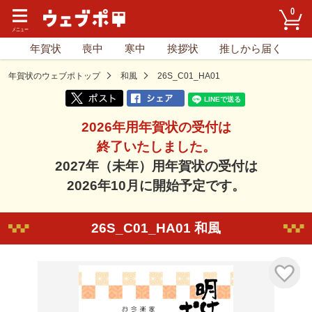
0
年賀状
喪中
寒中
挨拶状
推しから届く
年賀状のウェブポトップ
和風
26S_C01_HA01
2026年用年賀状の受付は
終了いたしました。
2027年（未年）用年賀状の受付は
2026年10月に開始予定です。
26S_C01_HA01 和風
気に入り