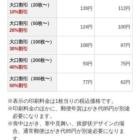
大口割引（20枚〜）
139円
112円
10%割引
大口割引（50枚〜）
124円
100円
20%割引
大口割引（100枚〜）
108円
87円
30%割引
大口割引（200枚〜）
93円
75円
40%割引
大口割引（300枚〜）
77円
62円
50%割引
※表示の印刷料金は1枚当りの税込価格です。
※印刷料金のほかに、郵便年賀はがき代85円が別途
必要になります。
※喪中はがき、寒中見舞い、挨拶状デザインの場
合、通常郵便はがき代85円が別途必要になりま
す。