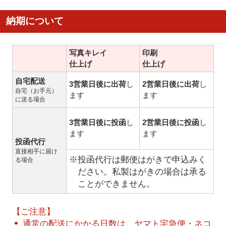
納期について
写真キレイ
印刷
仕上げ
仕上げ
自宅配送
3営業日後に出荷
し
2営業日後に出荷
し
自宅（お手元）
ます
ます
に送る場合
3営業日後に投函
し
2営業日後に投函
し
ます
ます
投函代行
直接相手に届け
※投函代行は郵便はがきで申込みく
る場合
ださい。私製はがきの場合は承る
ことができません。
【ご注意】
通常の配送にかかる日数は、ヤマト宅急便・ネコ