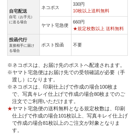
330円
ネコポス
10枚以上送料無料
自宅配送
自宅（お手元）
660円
に送る場合
ヤマト宅急便
★規定枚数以上 送料無料
投函代行
ポスト投函
不要
直接相手に届け
る場合
※ネコポスは、お届け先のポストへ配達されます。
※ヤマト宅急便はお届け先での受領確認が必要（手
渡し）になります。
※ネコポスは、印刷仕上げで作成の場合100枚ま
で、写真キレイ仕上げで作成の場合80枚までのご
注文でご利用いただけます。
★
ヤマト宅急便の送料無料となる規定枚数は、印刷
仕上げで作成の場合101枚以上、写真キレイ仕上げ
で作成の場合81枚以上のご注文が対象となりま
す。